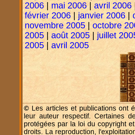
2006
|
mai 2006
|
avril 2006
février 2006
|
janvier 2006
|
novembre 2005
|
octobre 20
2005
|
août 2005
|
juillet 200
2005
|
avril 2005
©
Les articles et publications ont é
leur auteur respectif. Certaines d
protégées par la loi du copyright e
droits. La reproduction, l'exploitatio