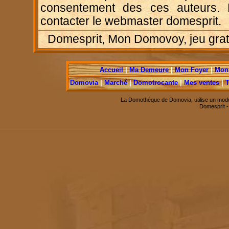
consentement des ces auteurs. P
contacter le webmaster domesprit.
Domesprit, Mon Domovoy, jeu gratui
Accueil
|
Ma Demeure
|
Mon Foyer
|
Mon 
Domovia
|
Marché
|
Domotrocante
|
Mes ventes
|
T
La Domothèque de Domovia, utilise un modu
Domesprit 