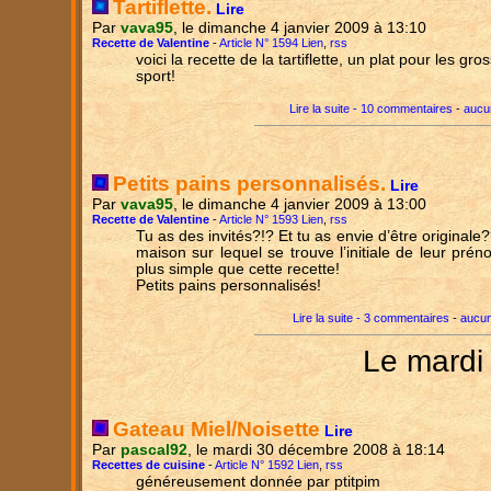
Tartiflette.
Lire
Par
vava95
, le dimanche 4 janvier 2009 à 13:10
Recette de Valentine
-
Article N° 1594 Lien
,
rss
voici la recette de la tartiflette, un plat pour les gr
sport!
Lire la suite - 10 commentaires
-
aucu
Petits pains personnalisés.
Lire
Par
vava95
, le dimanche 4 janvier 2009 à 13:00
Recette de Valentine
-
Article N° 1593 Lien
,
rss
Tu as des invités?!? Et tu as envie d’être originale
maison sur lequel se trouve l’initiale de leur pré
plus simple que cette recette!
Petits pains personnalisés!
Lire la suite - 3 commentaires
-
aucun
Le mardi
Gateau Miel/Noisette
Lire
Par
pascal92
, le mardi 30 décembre 2008 à 18:14
Recettes de cuisine
-
Article N° 1592 Lien
,
rss
généreusement donnée par ptitpim