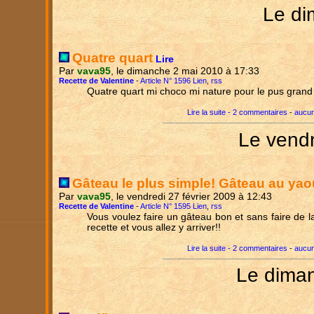
Le di
Quatre quart
Lire
Par
vava95
, le dimanche 2 mai 2010 à 17:33
Recette de Valentine
-
Article N° 1596 Lien
,
rss
Quatre quart mi choco mi nature pour le pus grand 
Lire la suite - 2 commentaires
-
aucun
Le vendr
Gâteau le plus simple! Gâteau au yao
Par
vava95
, le vendredi 27 février 2009 à 12:43
Recette de Valentine
-
Article N° 1595 Lien
,
rss
Vous voulez faire un gâteau bon et sans faire de l
recette et vous allez y arriver!!
Lire la suite - 2 commentaires
-
aucun
Le diman