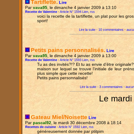
Tartiflette.
Lire
Par
vava95
, le dimanche 4 janvier 2009 à 13:10
Recette de Valentine
-
Article N° 1594 Lien
,
rss
voici la recette de la tartiflette, un plat pour les gr
sport!
Lire la suite - 10 commentaires
-
aucu
Petits pains personnalisés.
Lire
Par
vava95
, le dimanche 4 janvier 2009 à 13:00
Recette de Valentine
-
Article N° 1593 Lien
,
rss
Tu as des invités?!? Et tu as envie d’être originale
maison sur lequel se trouve l’initiale de leur pré
plus simple que cette recette!
Petits pains personnalisés!
Lire la suite - 3 commentaires
-
aucun
Le mardi
Gateau Miel/Noisette
Lire
Par
pascal92
, le mardi 30 décembre 2008 à 18:14
Recettes de cuisine
-
Article N° 1592 Lien
,
rss
généreusement donnée par ptitpim