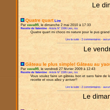
Le di
Quatre quart
Lire
Par
vava95
, le dimanche 2 mai 2010 à 17:33
Recette de Valentine
-
Article N° 1596 Lien
,
rss
Quatre quart mi choco mi nature pour le pus grand 
Lire la suite - 2 commentaires
-
aucun
Le vendr
Gâteau le plus simple! Gâteau au yao
Par
vava95
, le vendredi 27 février 2009 à 12:43
Recette de Valentine
-
Article N° 1595 Lien
,
rss
Vous voulez faire un gâteau bon et sans faire de l
recette et vous allez y arriver!!
Lire la suite - 2 commentaires
-
aucun
Le diman