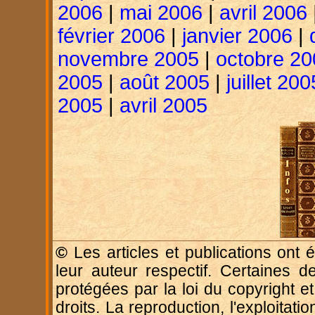
2006
|
mai 2006
|
avril 2006
février 2006
|
janvier 2006
|
novembre 2005
|
octobre 20
2005
|
août 2005
|
juillet 200
2005
|
avril 2005
©
Les articles et publications ont é
leur auteur respectif. Certaines d
protégées par la loi du copyright e
droits. La reproduction, l'exploitatio