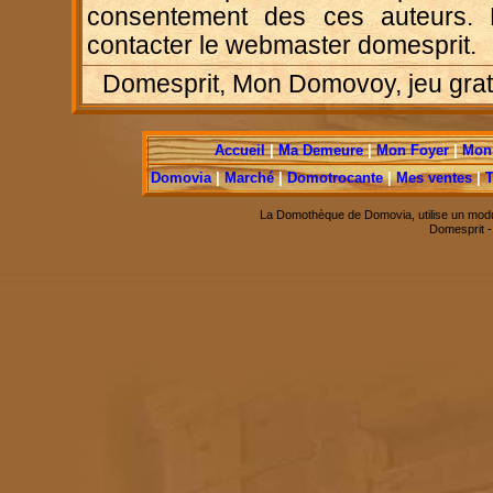
consentement des ces auteurs. P
contacter le webmaster domesprit.
Domesprit, Mon Domovoy, jeu gratui
Accueil
|
Ma Demeure
|
Mon Foyer
|
Mon 
Domovia
|
Marché
|
Domotrocante
|
Mes ventes
|
T
La Domothèque de Domovia, utilise un modu
Domesprit 