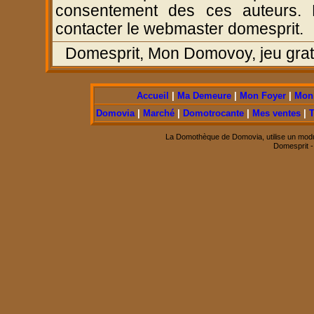
consentement des ces auteurs. P
contacter le webmaster domesprit.
Domesprit, Mon Domovoy, jeu gratui
Accueil
|
Ma Demeure
|
Mon Foyer
|
Mon 
Domovia
|
Marché
|
Domotrocante
|
Mes ventes
|
T
La Domothèque de Domovia, utilise un modu
Domesprit 