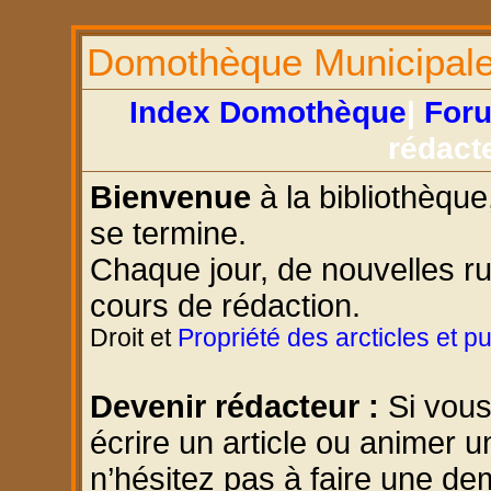
Domothèque Municipal
Index Domothèque
|
For
rédact
Bienvenue
à la bibliothèque
se termine.
Chaque jour, de nouvelles r
cours de rédaction.
Droit et
Propriété des arcticles et p
Devenir rédacteur :
Si vous
écrire un article ou animer u
n’hésitez pas à faire une d