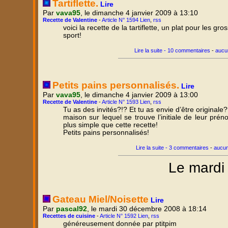
Tartiflette.
Lire
Par
vava95
, le dimanche 4 janvier 2009 à 13:10
Recette de Valentine
-
Article N° 1594 Lien
,
rss
voici la recette de la tartiflette, un plat pour les gr
sport!
Lire la suite - 10 commentaires
-
aucu
Petits pains personnalisés.
Lire
Par
vava95
, le dimanche 4 janvier 2009 à 13:00
Recette de Valentine
-
Article N° 1593 Lien
,
rss
Tu as des invités?!? Et tu as envie d’être originale
maison sur lequel se trouve l’initiale de leur pré
plus simple que cette recette!
Petits pains personnalisés!
Lire la suite - 3 commentaires
-
aucun
Le mardi
Gateau Miel/Noisette
Lire
Par
pascal92
, le mardi 30 décembre 2008 à 18:14
Recettes de cuisine
-
Article N° 1592 Lien
,
rss
généreusement donnée par ptitpim