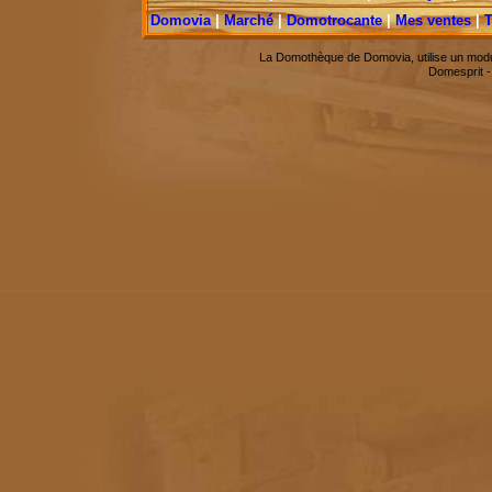
Domovia
|
Marché
|
Domotrocante
|
Mes ventes
|
T
La Domothèque de Domovia, utilise un modu
Domesprit 