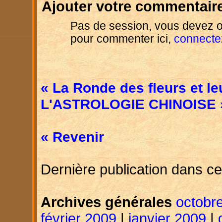
Ajouter votre commentaire
Pas de session, vous devez o
pour commenter ici,
connecte
« La Ronde des fleurs et l
L'ASTROLOGIE CHINOISE 
« Revenir
Dernière publication dans ce
Archives générales
octobr
février 2009
|
janvier 2009
|