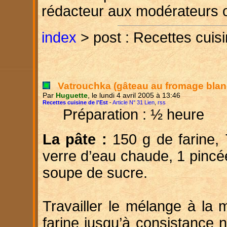
rédacteur aux modérateurs 
index
> post : Recettes cuisi
Vatrouchka (gâteau au fromage blan
Par
Huguette
, le lundi 4 avril 2005 à 13:46
Recettes cuisine de l'Est
-
Article N° 31 Lien
,
rss
Préparation : ½ heure
La pâte :
150 g de farine, 
verre d’eau chaude, 1 pincée 
soupe de sucre.
Travailler le mélange à la 
farine jusqu’à consistance 