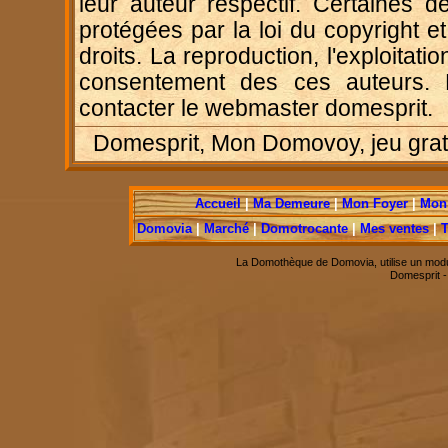
leur auteur respectif. Certaines d
protégées par la loi du copyright e
droits. La reproduction, l'exploitatio
consentement des ces auteurs. P
contacter le webmaster domesprit.
Domesprit, Mon Domovoy, jeu gratui
Accueil
|
Ma Demeure
|
Mon Foyer
|
Mon 
Domovia
|
Marché
|
Domotrocante
|
Mes ventes
|
T
La Domothèque de Domovia, utilise un modu
Domesprit 