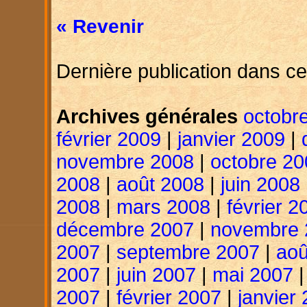
« Revenir
Dernière publication dans ce
Archives générales
octobr
février 2009
|
janvier 2009
|
novembre 2008
|
octobre 20
2008
|
août 2008
|
juin 2008
2008
|
mars 2008
|
février 2
décembre 2007
|
novembre 
2007
|
septembre 2007
|
aoû
2007
|
juin 2007
|
mai 2007
2007
|
février 2007
|
janvier