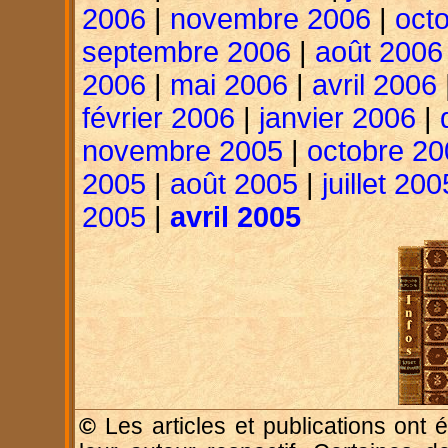
2006
|
novembre 2006
|
oct
septembre 2006
|
août 2006
2006
|
mai 2006
|
avril 2006
février 2006
|
janvier 2006
|
novembre 2005
|
octobre 20
2005
|
août 2005
|
juillet 200
2005
|
avril 2005
©
Les articles et publications ont é