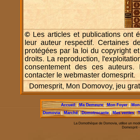
©
Les articles et publications ont é
leur auteur respectif. Certaines d
protégées par la loi du copyright e
droits. La reproduction, l'exploitatio
consentement des ces auteurs. P
contacter le webmaster domesprit.
Domesprit, Mon Domovoy, jeu gratui
Accueil
|
Ma Demeure
|
Mon Foyer
|
Mon 
Domovia
|
Marché
|
Domotrocante
|
Mes ventes
|
T
La Domothèque de Domovia, utilise un modu
Domesprit 