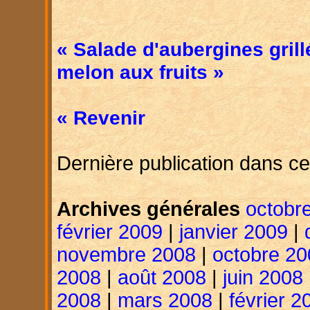
« Salade d'aubergines gril
melon aux fruits »
« Revenir
Dernière publication dans ce
Archives générales
octobr
février 2009
|
janvier 2009
|
novembre 2008
|
octobre 20
2008
|
août 2008
|
juin 2008
2008
|
mars 2008
|
février 2