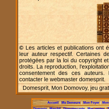
©
Les articles et publications ont é
leur auteur respectif. Certaines d
protégées par la loi du copyright e
droits. La reproduction, l'exploitatio
consentement des ces auteurs. P
contacter le webmaster domesprit.
Domesprit, Mon Domovoy, jeu gratui
Accueil
|
Ma Demeure
|
Mon Foyer
|
Mon 
Domovia
|
Marché
|
Domotrocante
|
Mes ventes
|
T