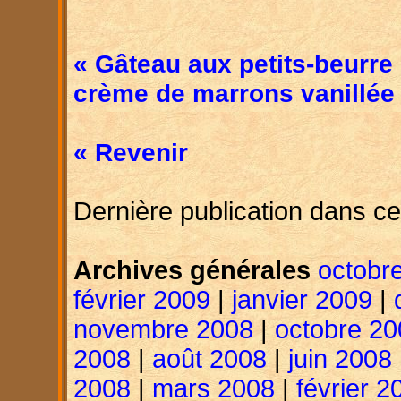
« Gâteau aux petits-beurre
crème de marrons vanillée
« Revenir
Dernière publication dans ce
Archives générales
octobr
février 2009
|
janvier 2009
|
novembre 2008
|
octobre 20
2008
|
août 2008
|
juin 2008
2008
|
mars 2008
|
février 2