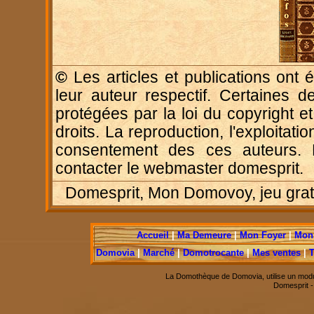
©
Les articles et publications ont é
leur auteur respectif. Certaines d
protégées par la loi du copyright e
droits. La reproduction, l'exploitatio
consentement des ces auteurs. P
contacter le webmaster domesprit.
Domesprit, Mon Domovoy, jeu gratui
Accueil
|
Ma Demeure
|
Mon Foyer
|
Mon 
Domovia
|
Marché
|
Domotrocante
|
Mes ventes
|
T
La Domothèque de Domovia, utilise un modu
Domesprit 