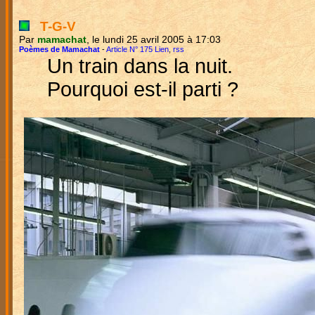
T-G-V
Par
mamachat
, le lundi 25 avril 2005 à 17:03
Poèmes de Mamachat
-
Article N° 175 Lien
,
rss
Un train dans la nuit.
Pourquoi est-il parti ?