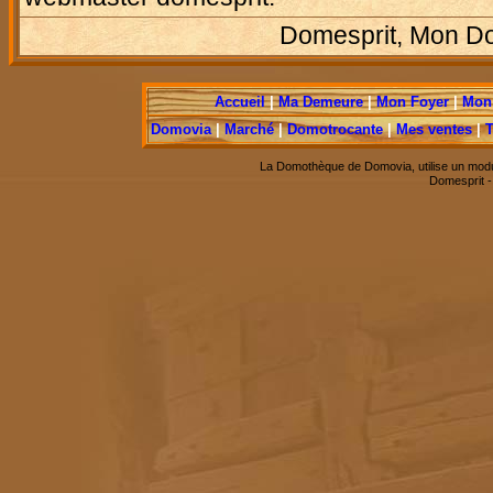
Domesprit, Mon Dom
Accueil
|
Ma Demeure
|
Mon Foyer
|
Mon 
Domovia
|
Marché
|
Domotrocante
|
Mes ventes
|
T
La Domothèque de Domovia, utilise un modu
Domesprit 