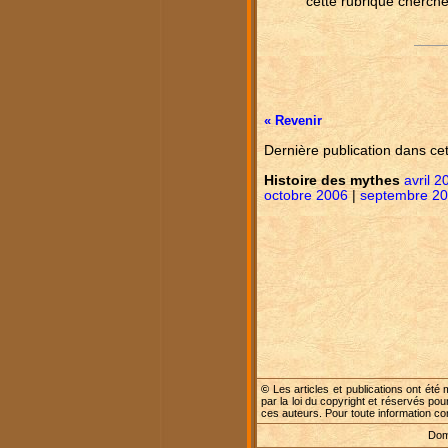
cette rubrique cherche
« Revenir
Dernière publication dans ce
Histoire des mythes
avril 2
octobre 2006
|
septembre 2
©
Les articles et publications ont été 
par la loi du copyright et réservés pou
ces auteurs. Pour toute information c
Dome