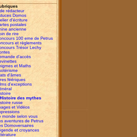
ubriques
ide rédacteur
stuces Domos
elier d'écriture
artes postales
hine ancienne
in de rire
oncours 100 eme de Petrus
oncours et règlements
oncours Trésor Lechy
ontes
emande d'accès
evinettes
nigmes et Maths
sotérisme
tats d'âmes
res féériques
lms d'exceptions
énéral
stoire
Histoire des mythes
stoire russe
mages et Vidéos
mpressions
e monde selon vous
es aventures de Petrus
es Domoversaires
égende et croyances
ttérature