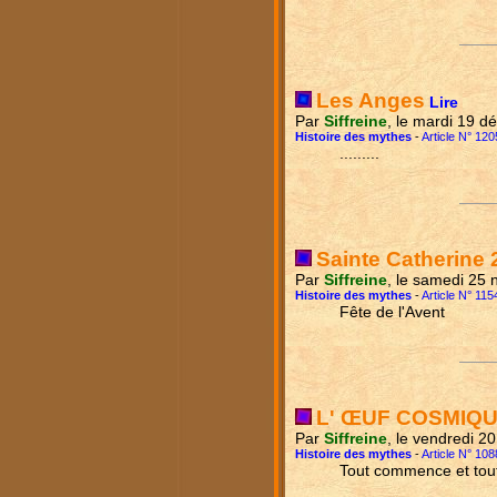
Les Anges
Lire
Par
Siffreine
, le mardi 19 
Histoire des mythes
-
Article N° 120
.........
Sainte Catherine
Par
Siffreine
, le samedi 25
Histoire des mythes
-
Article N° 115
Fête de l'Avent
L' ŒUF COSMIQ
Par
Siffreine
, le vendredi 2
Histoire des mythes
-
Article N° 108
Tout commence et tout 