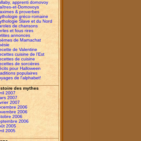
ullaby, apprenti domovoy
aîtres-et-Domovoys
aximes & proverbes
ythologie gréco-romaine
ythologie Slave et du Nord
aroles de chansons
rles et fous rires
etites annonces
oèmes de Mamachat
oésie
ecette de Valentine
cettes cuisine de l'Est
ecettes de cuisine
ecettes de sorcières
écits pour Halloween
aditions populaires
yages de l'alphabet!
istoire des mythes
ril 2007
ars 2007
vrier 2007
écembre 2006
ovembre 2006
ctobre 2006
eptembre 2006
oût 2005
ril 2005