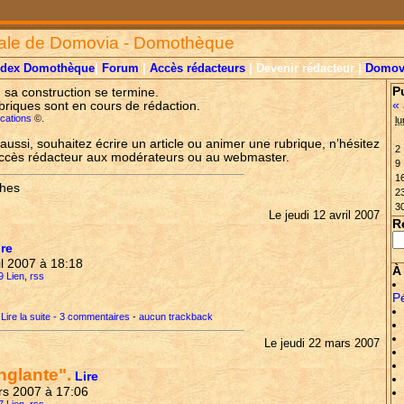
ale de Domovia - Domothèque
ndex Domothèque
|
Forum
|
Accès rédacteurs
| Devenir rédacteur |
Domov
P
, sa construction se termine.
«
briques sont en cours de rédaction.
lications
©.
lu
aussi, souhaitez écrire un article ou animer une rubrique, n’hésitez
2
accès rédacteur aux modérateurs ou au webmaster.
9
1
thes
2
3
Le jeudi 12 avril 2007
R
ire
ril 2007 à 18:18
À 
9 Lien
,
rss
P
Lire la suite - 3 commentaires
-
aucun trackback
Le jeudi 22 mars 2007
glante".
Lire
ars 2007 à 17:06