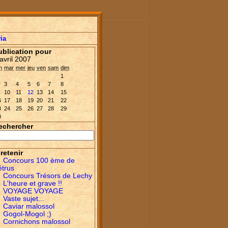
ia
ublication pour
avril 2007
n
mar
mer
jeu
ven
sam
dim
1
3
4
5
6
7
8
10
11
12
13
14
15
6
17
18
19
20
21
22
3
24
25
26
27
28
29
0
echercher
retenir
Concours 100 ème de
étrus
Concours Trésors de Lechy
L'heure et grave !!
VOYAGE VOYAGE
Vaste sujet...
Caviar malossol
Gogol-Mogol ;)
Cornichons malossol