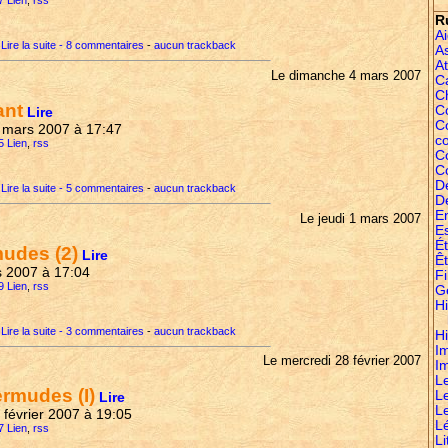
7 Lien
,
rss
R
A
Lire la suite - 8 commentaires
-
aucun trackback
A
At
Le dimanche 4 mars 2007
C
C
ant
Co
Lire
C
4 mars 2007 à 17:47
c
5 Lien
,
rss
C
C
D
Lire la suite - 5 commentaires
-
aucun trackback
D
E
Le jeudi 1 mars 2007
E
É
mudes (2)
Lire
Êt
rs 2007 à 17:04
Fi
9 Lien
,
rss
G
Hi
Lire la suite - 3 commentaires
-
aucun trackback
Hi
I
Le mercredi 28 février 2007
I
L
ermudes (I)
L
Lire
L
8 février 2007 à 19:05
L
7 Lien
,
rss
Li