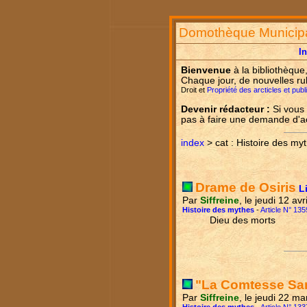
Domothèque Municip
I
Bienvenue
à la bibliothèque
Chaque jour, de nouvelles ru
Droit et
Propriété des arcticles et pub
Devenir rédacteur :
Si vous 
pas à faire une demande d'
index
> cat : Histoire des my
Drame de Osiris
L
Par
Siffreine
, le jeudi 12 av
Histoire des mythes
-
Article N° 135
Dieu des morts
"La Comtesse San
Par
Siffreine
, le jeudi 22 m