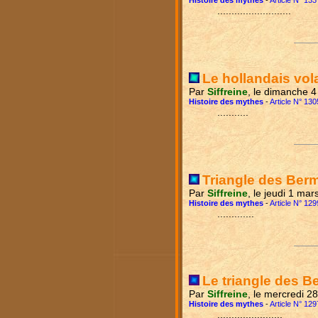
Histoire des mythes
-
Article N° 133
..........................
Le hollandais vol
Par
Siffreine
, le dimanche 
Histoire des mythes
-
Article N° 130
...........
Triangle des Ber
Par
Siffreine
, le jeudi 1 ma
Histoire des mythes
-
Article N° 129
.............
Le triangle des B
Par
Siffreine
, le mercredi 2
Histoire des mythes
-
Article N° 129
.......................