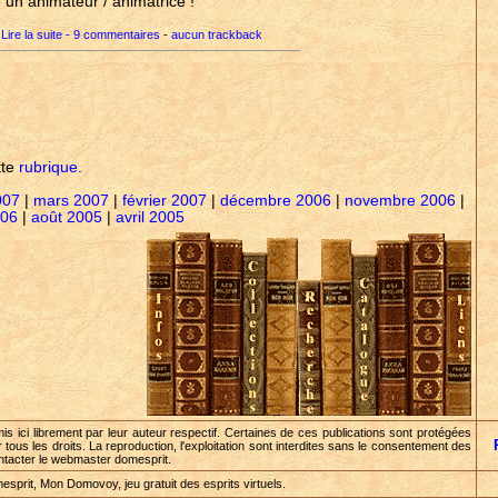
 un animateur / animatrice !
Lire la suite - 9 commentaires
-
aucun trackback
tte
rubrique.
007
|
mars 2007
|
février 2007
|
décembre 2006
|
novembre 2006
|
006
|
août 2005
|
avril 2005
mis ici librement par leur auteur respectif. Certaines de ces publications sont protégées
r tous les droits. La reproduction, l'exploitation sont interdites sans le consentement des
ontacter le webmaster domesprit.
sprit, Mon Domovoy, jeu gratuit des esprits virtuels.