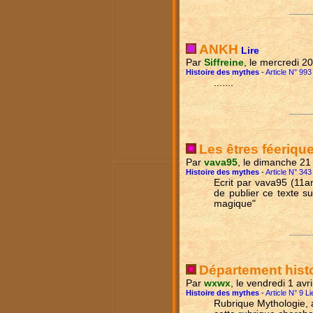
ANKH
Lire
Par
Siffreine
, le mercredi 
Histoire des mythes
-
Article N° 993
.......
Les êtres féeriqu
Par
vava95
, le dimanche 21
Histoire des mythes
-
Article N° 343
Ecrit par vava95 (11a
de publier ce texte s
magique"
Département hist
Par
wxwx
, le vendredi 1 avr
Histoire des mythes
-
Article N° 9 Li
Rubrique Mythologie, a