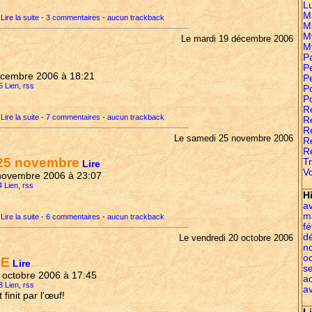
L
M
Lire la suite - 3 commentaires
-
aucun trackback
M
M
Le mardi 19 décembre 2006
M
P
Pe
décembre 2006 à 18:21
P
5 Lien
,
rss
P
P
R
Lire la suite - 7 commentaires
-
aucun trackback
Re
R
Le samedi 25 novembre 2006
R
R
 25 novembre
Tr
Lire
Vo
 novembre 2006 à 23:07
4 Lien
,
rss
H
av
m
Lire la suite - 6 commentaires
-
aucun trackback
fé
d
Le vendredi 20 octobre 2006
n
o
UE
Lire
s
0 octobre 2006 à 17:45
a
8 Lien
,
rss
av
finit par l'œuf!