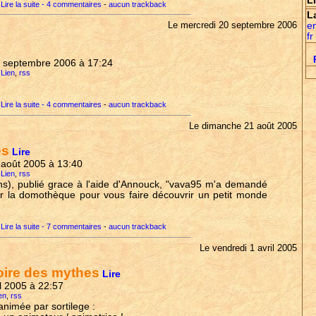
L
Lire la suite - 4 commentaires
-
aucun trackback
L
Le mercredi 20 septembre 2006
e
fr
20 septembre 2006 à 17:24
 Lien
,
rss
Lire la suite - 4 commentaires
-
aucun trackback
Le dimanche 21 août 2005
es
Lire
 août 2005 à 13:40
 Lien
,
rss
ns), publié grace à l'aide d'Annouck, "vava95 m'a demandé
ur la domothèque pour vous faire découvrir un petit monde
Lire la suite - 7 commentaires
-
aucun trackback
Le vendredi 1 avril 2005
oire des mythes
Lire
il 2005 à 22:57
en
,
rss
nimée par sortilege :