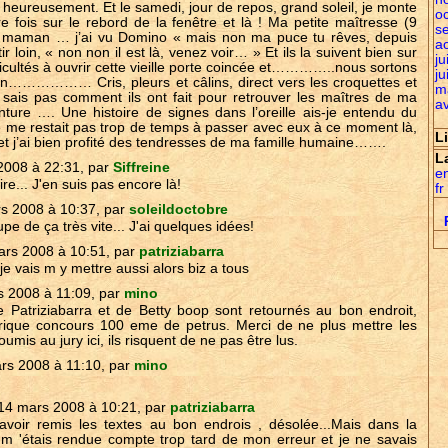
 heureusement. Et le samedi, jour de repos, grand soleil, je monte
o
 fois sur le rebord de la fenêtre et là ! Ma petite maîtresse (9
s
, maman … j’ai vu Domino « mais non ma puce tu rêves, depuis
a
ir loin, « non non il est là, venez voir… » Et ils la suivent bien sur
ju
icultés à ouvrir cette vieille porte coincée et…………..nous sortons
ju
on……………… Cris, pleurs et câlins, direct vers les croquettes et
m
 sais pas comment ils ont fait pour retrouver les maîtres de ma
av
ure …. Une histoire de signes dans l’oreille ais-je entendu du
e me restait pas trop de temps à passer avec eux à ce moment là,
L
 et j’ai bien profité des tendresses de ma famille humaine…….
L
2008 à 22:31, par
Siffreine
e
oire... J'en suis pas encore là!
fr
s 2008 à 10:37, par
soleildoctobre
e de ça très vite... J'ai quelques idées!
rs 2008 à 10:51, par
patriziabarra
je vais m y mettre aussi alors biz a tous
s 2008 à 11:09, par
mino
e Patriziabarra et de Betty boop sont retournés au bon endroit,
ubrique concours 100 eme de petrus. Merci de ne plus mettre les
oumis au jury ici, ils risquent de ne pas être lus.
rs 2008 à 11:10, par
mino
14 mars 2008 à 10:21, par
patriziabarra
 avoir remis les textes au bon endrois , désolée...Mais dans la
e m 'étais rendue compte trop tard de mon erreur et je ne savais