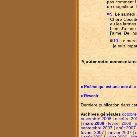
pas comment l '
de magnifique l
9.
Le samedi 
Chère Cocotte 
eu les larmes 
bien. J'ai un
j'aime. De l'h
10.
Le mardi
je suis impat
Ajouter votre commentaire
« Poème qui est une ode à la
« Revenir
Dernière publication dans ce
Archives générales
octobre
novembre 2008
|
octobre 20
|
mars 2008
|
février 2008
|
j
septembre 2007
|
août 2007
février 2007
|
janvier 2007
|