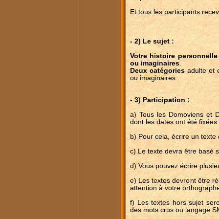
Et tous les participants recev
- 2) Le sujet :
Votre histoire personnell
ou imaginaires
.
Deux catégories
adulte et e
ou imaginaires.
- 3) Participation :
a) Tous les Domoviens et D
dont les dates ont été fixée
b) Pour cela, écrire un texte
c) Le texte devra être basé 
d) Vous pouvez écrire plusieu
e) Les textes devront être ré
attention à votre orthograph
f) Les textes hors sujet ser
des mots crus ou langage S