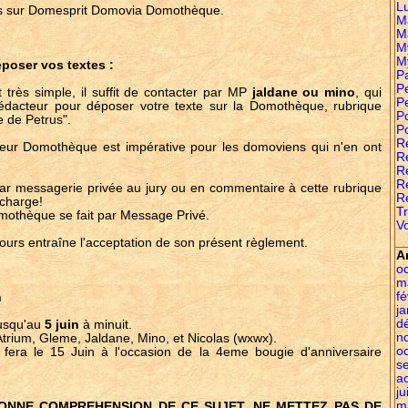
L
hés sur Domesprit Domovia Domothèque.
M
M
M
M
époser vos textes :
P
Pe
 très simple, il suffit de contacter par MP
jaldane ou mino
, qui
P
dacteur pour déposer votre texte sur la Domothèque, rubrique
P
 de Petrus".
P
R
ur Domothèque est impérative pour les domoviens qui n'en ont
Re
R
R
ar messagerie privée au jury ou en commentaire à cette rubrique
R
 charge!
Tr
mothèque se fait par Message Privé.
Vo
cours entraîne l'acceptation de son présent règlement.
A
o
m
fé
n
ja
d
jusqu'au
5 juin
à minuit.
n
trium, Gleme, Jaldane, Mino, et Nicolas (wxwx).
o
e fera le 15 Juin à l'occasion de la 4eme bougie d'anniversaire
s
a
ju
m
BONNE COMPREHENSION DE CE SUJET, NE METTEZ PAS DE