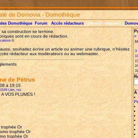
ale de Domovia - Domothèque
ndex Domothèque
|
Forum
|
Accès rédacteurs
| Devenir rédacteur |
Domov
P
, sa construction se termine.
«
briques sont en cours de rédaction.
lications
©.
lu
aussi, souhaitez écrire un article ou animer une rubrique, n’hésitez
3
accès rédacteur aux modérateurs ou au webmaster.
1
1
èglements
2
3
R
me de Pétrus
008 à 19:15
 1549 Lien
,
rss
À 
, A VOS PLUMES !
P
o trophée Or
 domo trophée Or
domo trophée Or