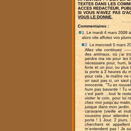
TEXTES DANS LES COMME
ACCES REDACTEUR, PUBL
SI VOUS N'AVEZ PAS D'
VOUS LE DONNE.
Commentaires :
1.
Le mardi 4 mars 2008 à
alors vite affutez vos plume
2.
Le mercredi 5 mars 20
Allez vite continuez ----
des animaux, où j’ai tro
perdre ma vie pour les b
nécessaire pour, hum, li
forte et un jour, ou plu
la porte à 3 heures du m
pour cela ; le maître ne 
un saut pas ci, un saut p
innocente. "Tu es nouvel
hum pas bavarde ! Tu veu
c’est parti …tout le rest
visiter le coin, pour lui
chez moi jusqu’au matin, 
jusque dans mon jardin. 
caravane (vieille et inu
coussins pour attendre l
porte ! 1 Jour, 2 jours,
cherchent et appelle
m’entendent pas ! Je su