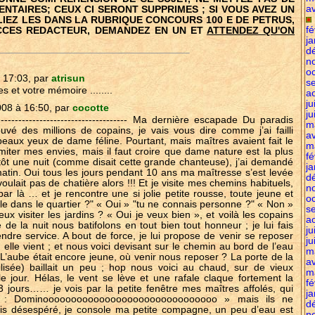
av
NTAIRES; CEUX CI SERONT SUPPRIMES ; SI VOUS AVEZ UN
IEZ LES DANS LA RUBRIQUE CONCOURS 100 E DE PETRUS,
fé
ACCES REDACTEUR, DEMANDEZ EN UN ET
ATTENDEZ QU'ON
ja
d
n
o
 17:03, par
atrisun
s
s et votre mémoire ........
a
ju
08 à 16:50, par
cocotte
ju
------------------------------------- Ma dernière escapade Du paradis
m
uvé des millions de copains, je vais vous dire comme j’ai failli
av
eaux yeux de dame féline. Pourtant, mais maîtres avaient fait le
m
miter mes envies, mais il faut croire que dame nature est la plus
fé
s tôt une nuit (comme disait cette grande chanteuse), j’ai demandé
ja
atin. Oui tous les jours pendant 10 ans ma maîtresse s’est levée
d
voulait pas de chatière alors !!! Et je visite mes chemins habituels,
n
ar là … et je rencontre une si jolie petite rousse, toute jeune et
o
le dans le quartier ?" « Oui » "tu ne connais personne ?" « Non »
s
x visiter les jardins ? « Oui je veux bien », et voilà les copains
a
e de la nuit nous batifolons en tout bien tout honneur ; je lui fais
ju
 rendre service. A bout de force, je lui propose de venir se reposer
ju
elle vient ; et nous voici devisant sur le chemin au bord de l’eau
m
L’aube était encore jeune, où venir nous reposer ? La porte de la
av
tilisée) baillait un peu ; hop nous voici au chaud, sur de vieux
m
e jour. Hélas, le vent se lève et une rafale claque fortement la
fé
 3 jours…… je vois par la petite fenêtre mes maîtres affolés, qui
ja
nt : Dominooooooooooooooooooooooooooooooo » mais ils ne
d
is désespéré, je console ma petite compagne, un peu d’eau est
n