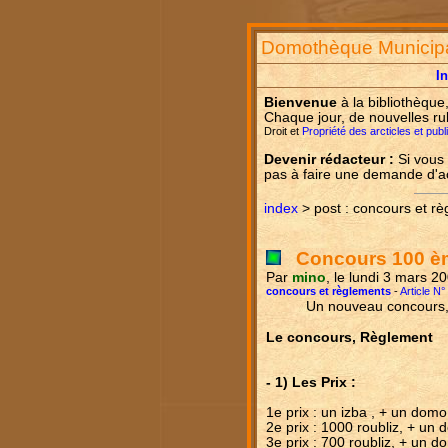
Domothèque Municip
I
Bienvenue
à la bibliothèque
Chaque jour, de nouvelles ru
Droit et
Propriété des arcticles et pub
Devenir rédacteur :
Si vous 
pas à faire une demande d'
index
> post : concours et r
Concours 100 è
Par
mino
, le lundi 3 mars 2
concours et règlements
-
Article N°
Un nouveau concours
Le concours, Règlement
- 1) Les Prix :
1e prix : un izba , + un dom
2e prix : 1000 roubliz, + un
3e prix : 700 roubliz, + un 