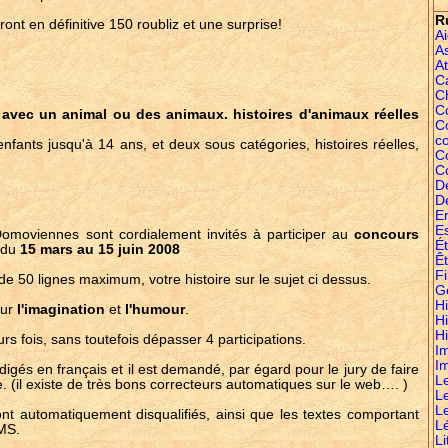
R
ront en définitive 150 roubliz et une surprise!
A
A
At
C
C
Co
e avec un animal ou des animaux. histoires d'animaux réelles
C
c
nfants jusqu'à 14 ans, et deux sous catégories, histoires réelles,
C
C
D
D
E
E
omoviennes sont cordialement invités à participer au
concours
É
s du
15 mars au 15 juin 2008
Êt
Fi
 de 50 lignes maximum, votre histoire sur le sujet ci dessus.
G
Hi
sur
l'imagination
et
l'humour
.
H
Hi
rs fois, sans toutefois dépasser 4 participations.
I
I
digés en français et il est demandé, par égard pour le jury de faire
L
e. (il existe de très bons correcteurs automatiques sur le web…. )
L
L
ont automatiquement disqualifiés, ainsi que les textes comportant
L
MS.
Li