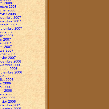
ril 2008
mars 2008
vrier 2008
nvier 2008
écembre 2007
ovembre 2007
ctobre 2007
eptembre 2007
oût 2007
illet 2007
in 2007
ai 2007
ril 2007
ars 2007
vrier 2007
nvier 2007
écembre 2006
ovembre 2006
ctobre 2006
eptembre 2006
oût 2006
illet 2006
in 2006
ai 2006
ril 2006
ars 2006
vrier 2006
nvier 2006
écembre 2005
ovembre 2005