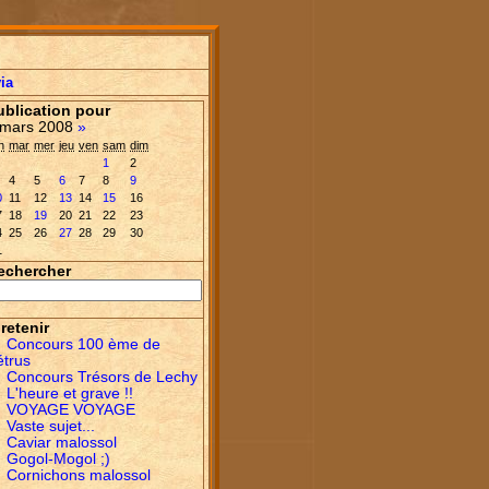
ia
ublication pour
mars 2008
»
n
mar
mer
jeu
ven
sam
dim
1
2
4
5
6
7
8
9
0
11
12
13
14
15
16
7
18
19
20
21
22
23
4
25
26
27
28
29
30
1
echercher
retenir
Concours 100 ème de
étrus
Concours Trésors de Lechy
L'heure et grave !!
VOYAGE VOYAGE
Vaste sujet...
Caviar malossol
Gogol-Mogol ;)
Cornichons malossol