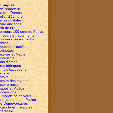
ubriques
ide rédacteur
stuces Domos
elier d'écriture
artes postales
hine ancienne
in de rire
oncours 100 eme de Petrus
oncours et règlements
oncours Trésor Lechy
ontes
emande d'accès
evinettes
nigmes et Maths
sotérisme
tats d'âmes
res féériques
lms d'exceptions
énéral
stoire
istoire des mythes
stoire russe
mages et Vidéos
mpressions
e monde selon vous
es aventures de Petrus
es Domoversaires
égende et croyances
ttérature