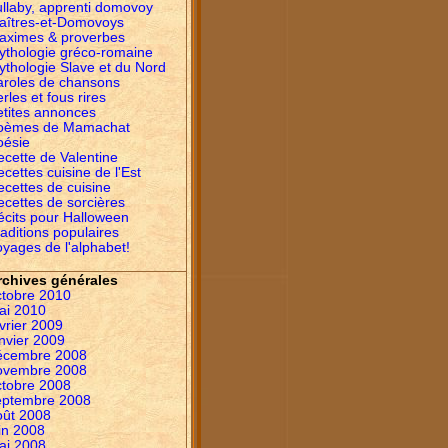
ullaby, apprenti domovoy
aîtres-et-Domovoys
aximes & proverbes
ythologie gréco-romaine
ythologie Slave et du Nord
aroles de chansons
rles et fous rires
etites annonces
oèmes de Mamachat
oésie
ecette de Valentine
cettes cuisine de l'Est
ecettes de cuisine
ecettes de sorcières
écits pour Halloween
aditions populaires
yages de l'alphabet!
rchives générales
ctobre 2010
ai 2010
vrier 2009
nvier 2009
écembre 2008
ovembre 2008
ctobre 2008
eptembre 2008
oût 2008
in 2008
ai 2008