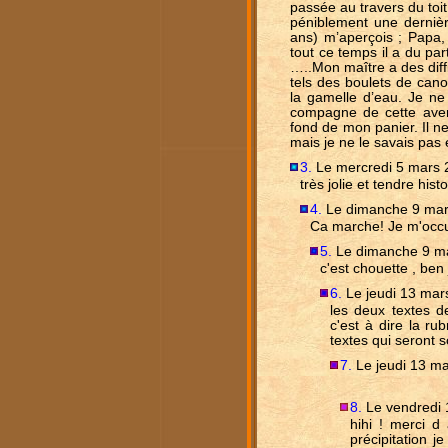
passée au travers du toit
péniblement une dernière
ans) m’aperçois ; Papa
tout ce temps il a du part
…..Mon maître a des diff
tels des boulets de can
la gamelle d’eau. Je ne
compagne de cette avent
fond de mon panier. Il n
mais je ne le savais pas
3.
Le mercredi 5 mars 
très jolie et tendre hist
4.
Le dimanche 9 mar
Ca marche! Je m'occup
5.
Le dimanche 9 ma
c'est chouette , ben 
6.
Le jeudi 13 mar
les deux textes d
c'est à dire la r
textes qui seront s
7.
Le jeudi 13 ma
8.
Le vendredi 
hihi ! merci d
précipitation j