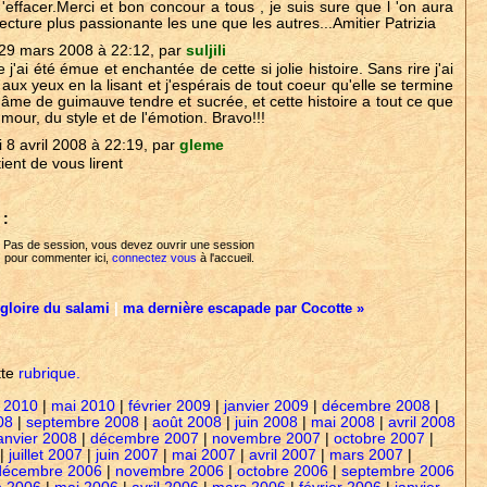
effacer.Merci et bon concour a tous , je suis sure que l 'on aura
ecture plus passionante les une que les autres...Amitier Patrizia
29 mars 2008 à 22:12, par
suljili
j'ai été émue et enchantée de cette si jolie histoire. Sans rire j'ai
aux yeux en la lisant et j'espérais de tout coeur qu'elle se termine
e âme de guimauve tendre et sucrée, et cette histoire a tout ce que
umour, du style et de l'émotion. Bravo!!!
 8 avril 2008 à 22:19, par
gleme
ient de vous lirent
 :
Pas de session, vous devez ouvrir une session
pour commenter ici,
connectez vous
à l'accueil.
 gloire du salami
|
ma dernière escapade par Cocotte »
tte
rubrique.
 2010
|
mai 2010
|
février 2009
|
janvier 2009
|
décembre 2008
|
08
|
septembre 2008
|
août 2008
|
juin 2008
|
mai 2008
|
avril 2008
anvier 2008
|
décembre 2007
|
novembre 2007
|
octobre 2007
|
|
juillet 2007
|
juin 2007
|
mai 2007
|
avril 2007
|
mars 2007
|
décembre 2006
|
novembre 2006
|
octobre 2006
|
septembre 2006