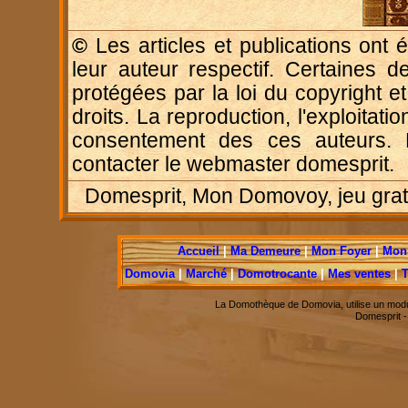
©
Les articles et publications ont é
leur auteur respectif. Certaines d
protégées par la loi du copyright e
droits. La reproduction, l'exploitatio
consentement des ces auteurs. P
contacter le webmaster domesprit.
Domesprit, Mon Domovoy, jeu gratui
Accueil
|
Ma Demeure
|
Mon Foyer
|
Mon 
Domovia
|
Marché
|
Domotrocante
|
Mes ventes
|
T
La Domothèque de Domovia, utilise un modu
Domesprit 