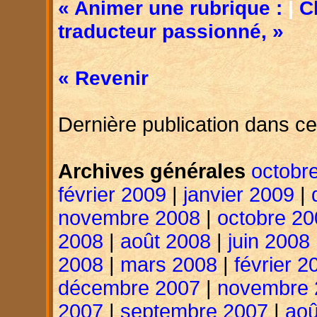
« Animer une rubrique :
|
C
traducteur passionné, »
« Revenir
Dernière publication dans ce
Archives générales
octobr
février 2009
|
janvier 2009
|
novembre 2008
|
octobre 20
2008
|
août 2008
|
juin 2008
2008
|
mars 2008
|
février 2
décembre 2007
|
novembre 
2007
|
septembre 2007
|
aoû