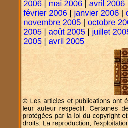
2006
|
mai 2006
|
avril 2006
février 2006
|
janvier 2006
|
novembre 2005
|
octobre 20
2005
|
août 2005
|
juillet 200
2005
|
avril 2005
©
Les articles et publications ont é
leur auteur respectif. Certaines d
protégées par la loi du copyright e
droits. La reproduction, l'exploitatio