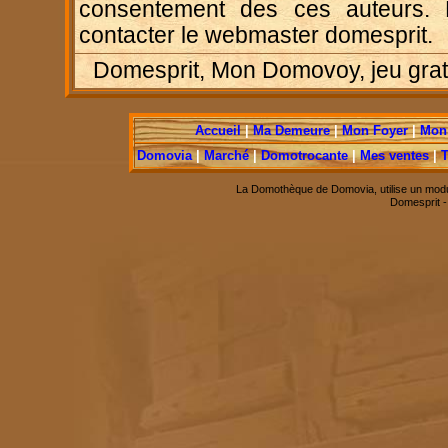
consentement des ces auteurs. P
contacter le webmaster domesprit.
Domesprit, Mon Domovoy, jeu gratui
Accueil
|
Ma Demeure
|
Mon Foyer
|
Mon 
Domovia
|
Marché
|
Domotrocante
|
Mes ventes
|
T
La Domothèque de Domovia, utilise un modu
Domesprit 