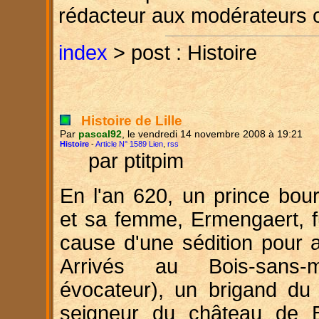
rédacteur aux modérateurs 
index
> post : Histoire
Histoire de Lille
Par
pascal92
, le vendredi 14 novembre 2008 à 19:21
Histoire
-
Article N° 1589 Lien
,
rss
par ptitpim
En l'an 620, un prince bour
et sa femme, Ermengaert, fu
cause d'une sédition pour a
Arrivés au Bois-sans
évocateur), un brigand du
seigneur du château de B