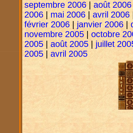
septembre 2006
|
août 2006
2006
|
mai 2006
|
avril 2006
février 2006
|
janvier 2006
|
novembre 2005
|
octobre 20
2005
|
août 2005
|
juillet 200
2005
|
avril 2005