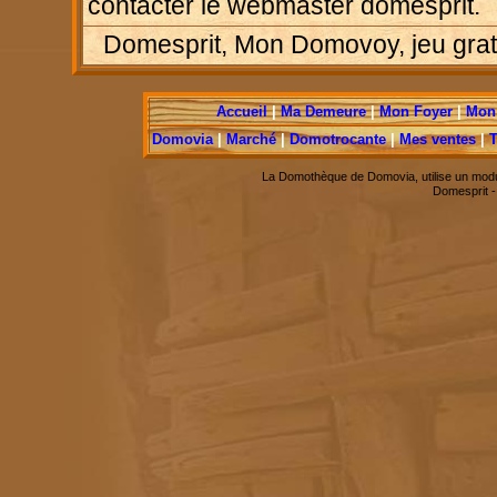
contacter le webmaster domesprit.
Domesprit, Mon Domovoy, jeu gratui
Accueil
|
Ma Demeure
|
Mon Foyer
|
Mon 
Domovia
|
Marché
|
Domotrocante
|
Mes ventes
|
T
La Domothèque de Domovia, utilise un modu
Domesprit 