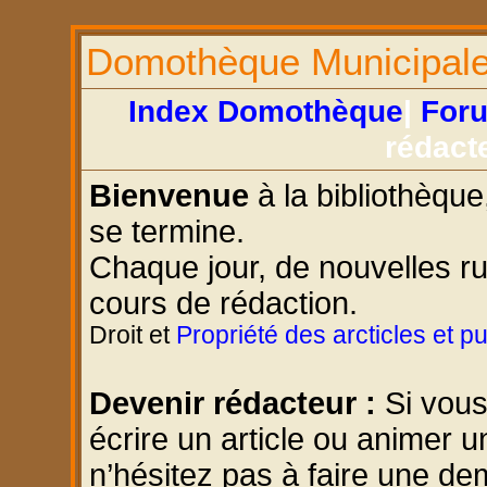
Domothèque Municipal
Index Domothèque
|
For
rédact
Bienvenue
à la bibliothèque
se termine.
Chaque jour, de nouvelles r
cours de rédaction.
Droit et
Propriété des arcticles et p
Devenir rédacteur :
Si vous
écrire un article ou animer u
n’hésitez pas à faire une d