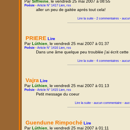
Par
Siffreine
, le vendredi 25 mai 2007 à 08:55
Poésie
-
Article N° 1417 Lien
,
rss
aller un peu de gaitée aprés tout cela!
Lire la suite - 2 commentaires
-
aucun
PRIERE
Lire
Par
Lúthien
, le vendredi 25 mai 2007 à 01:37
Poésie
-
Article N° 1416 Lien
,
rss
Dans une âme quelque peu troublée j'ai écrit cette 
Lire la suite - 4 commentaires
-
aucun
Vajra
Lire
Par
Lúthien
, le vendredi 25 mai 2007 à 01:13
Poésie
-
Article N° 1415 Lien
,
rss
Petit message du coeur
Lire la suite - aucun commentaire
-
auc
Guendune Rimpoché
Lire
Par
Lúthien
, le vendredi 25 mai 2007 à 01:11