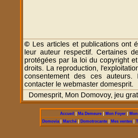
©
Les articles et publications ont é
leur auteur respectif. Certaines d
protégées par la loi du copyright e
droits. La reproduction, l'exploitatio
consentement des ces auteurs. P
contacter le webmaster domesprit.
Domesprit, Mon Domovoy, jeu gratui
Accueil
|
Ma Demeure
|
Mon Foyer
|
Mon 
Domovia
|
Marché
|
Domotrocante
|
Mes ventes
|
T
La Domothèque de Domovia, utilise un modu
Domesprit 