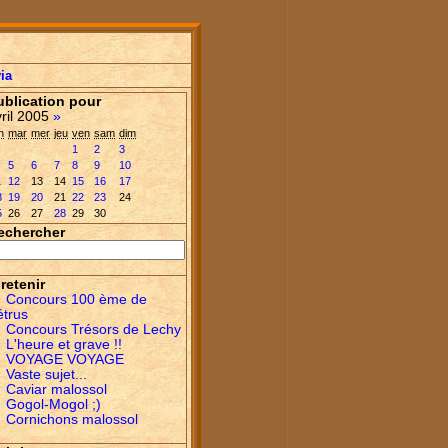
ia
ublication pour
vril 2005
»
n
mar
mer
jeu
ven
sam
dim
1
2
3
5
6
7
8
9
10
1
12
13
14
15
16
17
8
19
20
21
22
23
24
5
26
27
28
29
30
echercher
retenir
Concours 100 ème de
étrus
Concours Trésors de Lechy
L'heure et grave !!
VOYAGE VOYAGE
Vaste sujet...
Caviar malossol
Gogol-Mogol ;)
Cornichons malossol