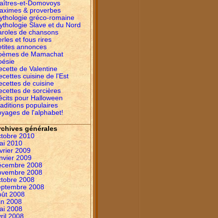
aîtres-et-Domovoys
aximes & proverbes
ythologie gréco-romaine
ythologie Slave et du Nord
aroles de chansons
rles et fous rires
etites annonces
oèmes de Mamachat
oésie
ecette de Valentine
cettes cuisine de l'Est
ecettes de cuisine
ecettes de sorcières
écits pour Halloween
aditions populaires
yages de l'alphabet!
rchives générales
ctobre 2010
ai 2010
vrier 2009
nvier 2009
écembre 2008
ovembre 2008
ctobre 2008
eptembre 2008
oût 2008
in 2008
ai 2008
ril 2008