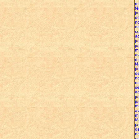
m
fé
ja
d
n
o
s
a
ju
ju
m
av
m
fé
ja
d
n
o
s
a
ju
ju
m
av
m
fé
ja
d
n
o