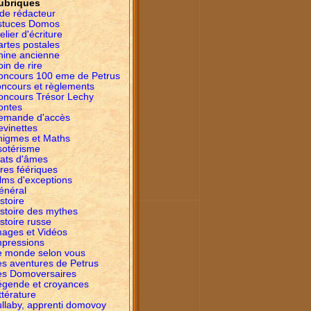
ubriques
ide rédacteur
stuces Domos
elier d'écriture
artes postales
hine ancienne
in de rire
oncours 100 eme de Petrus
oncours et règlements
oncours Trésor Lechy
ontes
emande d'accès
evinettes
nigmes et Maths
sotérisme
tats d'âmes
res féériques
lms d'exceptions
énéral
stoire
istoire des mythes
stoire russe
mages et Vidéos
mpressions
e monde selon vous
es aventures de Petrus
es Domoversaires
égende et croyances
ttérature
ullaby, apprenti domovoy