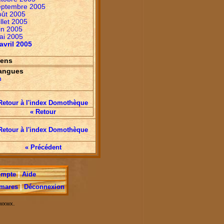
eptembre 2005
oût 2005
illet 2005
in 2005
ai 2005
avril 2005
iens
angues
n
Retour à l'index Domothèque
« Retour
Retour à l'index Domothèque
« Précédent
ompte
|
Aide
mares
|
Déconnexion
.
r wxwx