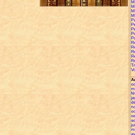
M
M
M
M
P
Pe
P
P
P
R
Re
R
R
R
Tr
Vo
A
o
m
fé
ja
d
n
o
s
a
ju
m
av