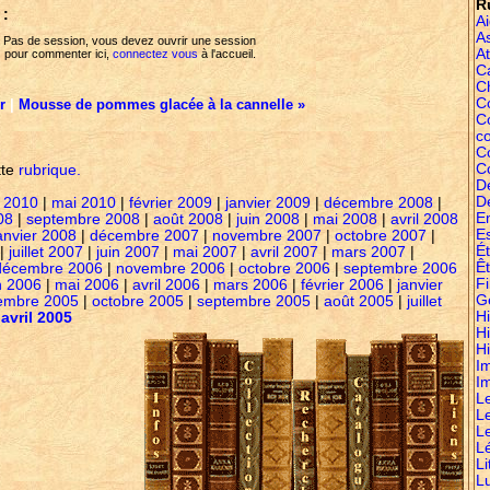
R
 :
A
A
Pas de session, vous devez ouvrir une session
At
pour commenter ici,
connectez vous
à l'accueil.
C
C
Co
er
|
Mousse de pommes glacée à la cannelle »
C
c
C
C
tte
rubrique.
D
D
 2010
|
mai 2010
|
février 2009
|
janvier 2009
|
décembre 2008
|
E
08
|
septembre 2008
|
août 2008
|
juin 2008
|
mai 2008
|
avril 2008
E
anvier 2008
|
décembre 2007
|
novembre 2007
|
octobre 2007
|
É
|
juillet 2007
|
juin 2007
|
mai 2007
|
avril 2007
|
mars 2007
|
Êt
décembre 2006
|
novembre 2006
|
octobre 2006
|
septembre 2006
Fi
n 2006
|
mai 2006
|
avril 2006
|
mars 2006
|
février 2006
|
janvier
G
embre 2005
|
octobre 2005
|
septembre 2005
|
août 2005
|
juillet
Hi
|
avril 2005
H
Hi
I
I
L
L
L
L
Li
L