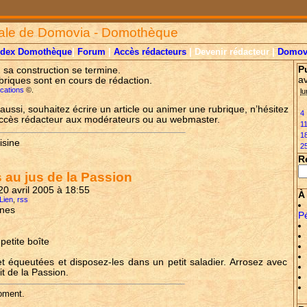
ale de Domovia - Domothèque
ndex Domothèque
|
Forum
|
Accès rédacteurs
| Devenir rédacteur |
Domov
P
, sa construction se termine.
a
briques sont en cours de rédaction.
lications
©.
lu
aussi, souhaitez écrire un article ou animer une rubrique, n’hésitez
4
accès rédacteur aux modérateurs ou au webmaster.
1
1
isine
2
R
 au jus de la Passion
 20 avril 2005 à 18:55
À 
 Lien
,
rss
nnes
P
 petite boîte
et équeutées et disposez-les dans un petit saladier. Arrosez avec
it de la Passion.
oment.