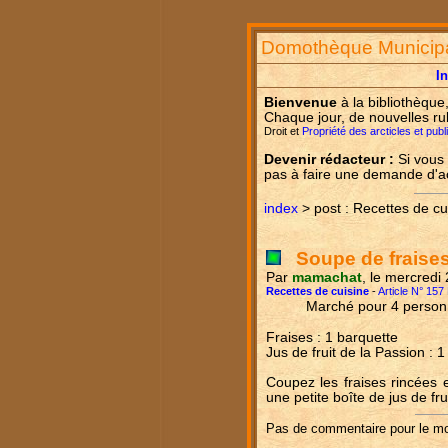
Domothèque Municip
I
Bienvenue
à la bibliothèque
Chaque jour, de nouvelles ru
Droit et
Propriété des arcticles et pub
Devenir rédacteur :
Si vous 
pas à faire une demande d'
index
> post : Recettes de cu
Soupe de fraises
Par
mamachat
, le mercredi
Recettes de cuisine
-
Article N° 157
Marché pour 4 perso
Fraises : 1 barquette
Jus de fruit de la Passion : 1
Coupez les fraises rincées 
une petite boîte de jus de fru
Pas de commentaire pour le m