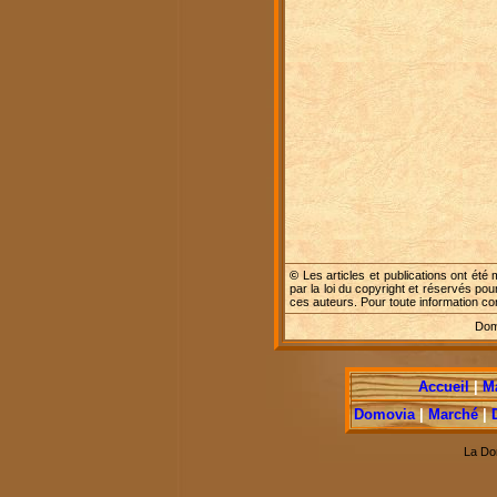
©
Les articles et publications ont été 
par la loi du copyright et réservés pou
ces auteurs. Pour toute information c
Dome
Accueil
|
M
Domovia
|
Marché
|
La Do