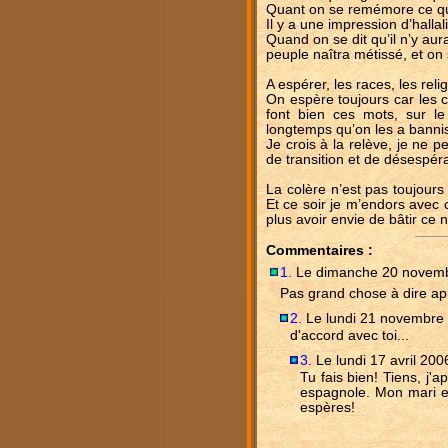
Quant on se remémore ce qui 
Il y a une impression d’hall
Quand on se dit qu’il n’y aur
peuple naîtra métissé, et on
A espérer, les races, les rel
On espère toujours car les cœ
font bien ces mots, sur le
longtemps qu’on les a banni
Je crois à la relève, je ne
de transition et de désespéra
La colère n’est pas toujours
Et ce soir je m’endors avec c
plus avoir envie de bâtir c
Commentaires :
1.
Le dimanche 20 novemb
Pas grand chose à dire ap
2.
Le lundi 21 novembre 
d'accord avec toi...
3.
Le lundi 17 avril 200
Tu fais bien! Tiens, j'a
espagnole. Mon mari es
espères!