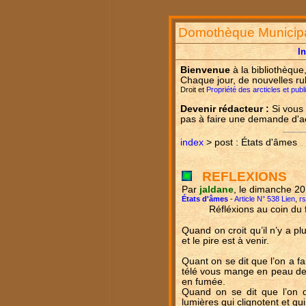
Domothèque Municip
I
Bienvenue
à la bibliothèque
Chaque jour, de nouvelles ru
Droit et
Propriété des arcticles et pub
Devenir rédacteur :
Si vous 
pas à faire une demande d'
index
> post : États d'âmes
REFLEXIONS
Par
jaldane
, le dimanche 2
États d'âmes
-
Article N° 538 Lien
,
r
Réfléxions au coin du 
Quand on croit qu’il n’y a pl
et le pire est à venir.
Quant on se dit que l’on a fa
télé vous mange en peau de c
en fumée.
Quand on se dit que l’on d
lumières qui clignotent et qui