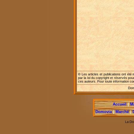
©
Les articles et publications ont été 
par la loi du copyright et réservés pou
ces auteurs. Pour toute information c
Dome
Accueil
|
M
Domovia
|
Marché
|
La Do