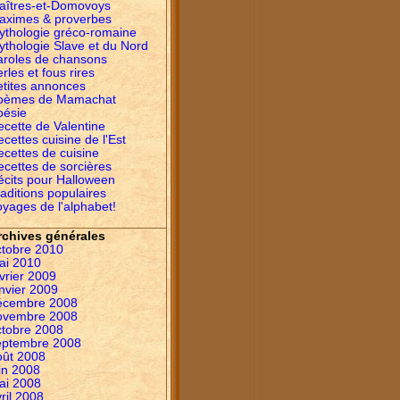
aîtres-et-Domovoys
aximes & proverbes
ythologie gréco-romaine
ythologie Slave et du Nord
aroles de chansons
rles et fous rires
etites annonces
oèmes de Mamachat
oésie
ecette de Valentine
cettes cuisine de l'Est
ecettes de cuisine
ecettes de sorcières
écits pour Halloween
aditions populaires
yages de l'alphabet!
rchives générales
ctobre 2010
ai 2010
vrier 2009
nvier 2009
écembre 2008
ovembre 2008
ctobre 2008
eptembre 2008
oût 2008
in 2008
ai 2008
ril 2008