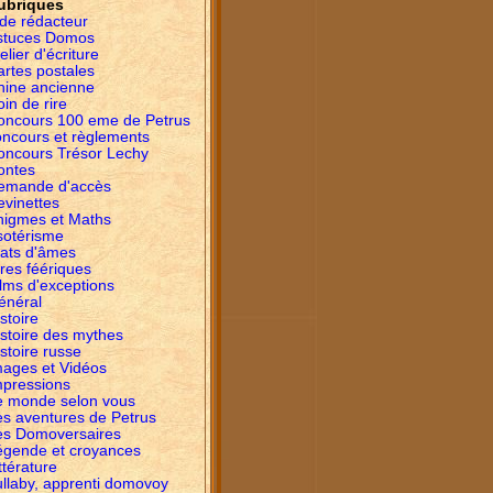
ubriques
ide rédacteur
stuces Domos
elier d'écriture
artes postales
hine ancienne
in de rire
oncours 100 eme de Petrus
oncours et règlements
oncours Trésor Lechy
ontes
emande d'accès
evinettes
nigmes et Maths
sotérisme
tats d'âmes
res féériques
lms d'exceptions
énéral
stoire
istoire des mythes
stoire russe
mages et Vidéos
mpressions
e monde selon vous
es aventures de Petrus
es Domoversaires
égende et croyances
ttérature
ullaby, apprenti domovoy