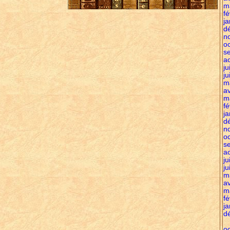
m
fé
ja
d
n
o
s
a
ju
ju
m
av
m
fé
ja
d
n
o
s
a
ju
ju
m
av
m
fé
ja
d
o