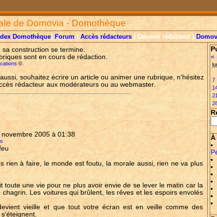
ale de Domovia - Domothèque
ndex Domothèque
|
Forum
|
Accès rédacteurs
| Devenir rédacteur |
Domov
P
, sa construction se termine.
«
briques sont en cours de rédaction.
lications
©.
lu
aussi, souhaitez écrire un article ou animer une rubrique, n’hésitez
7
accès rédacteur aux modérateurs ou au webmaster.
1
2
2
R
0 novembre 2005 à 01:38
À 
ss
feu
P
us rien à faire, le monde est foutu, la morale aussi, rien ne va plus
it toute une vie pour ne plus avoir envie de se lever le matin car la
hagrin. Les voitures qui brûlent, les rêves et les espoirs envolés
evient vieille et que tout votre écran est en veille comme des
 s’éteignent.