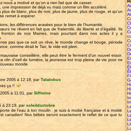
R
nous a motivé et qu’on a rien fait que de casser.
A
ali, une impression de déjà vu mais comme un film accéléré.
A
a plus de blanc, plus de noir, plus de jaune, plus de rouge, et qu’un
At
 se remet à espérer.
C
C
igions, les différences arasées pour le bien de l’humanité.
Co
urs ne rêvent en fait que de fraternité, de liberté et d’égalité. Ils
C
 fronton de nos Mairies, mais pourtant dans nos actes il y a
c
s.
C
 pense pas que ce soit un rêve, le monde change et bouge, période
C
nce, comme dirait le Tao, le vide est plein.
D
D
 mauvaise conseillère, elle peut être le ferment d’un nouvel essor.
E
e clin d'oeil de lumière, la jeunesse est trop pleine de vie pour ne
E
e nouveau monde
É
Êt
Fi
re 2005 à 12:18, par
Tatatobus
G
Hi
rès ça !!
H
2005 à 11:01, par
Siffreine
Hi
I
I
6 à 23:19, par
soleildoctobre
L
pporte de l'eau à ton moulin : je suis à moitié française et à moitié
L
t canadien! Nos bébés seront exactement le reflet de ce que tu
L
L
Li
L