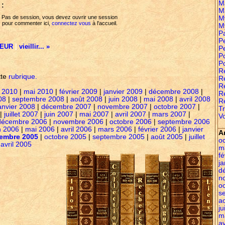
M
 :
M
Pas de session, vous devez ouvrir une session
M
pour commenter ici,
connectez vous
à l'accueil.
M
P
Pe
TEUR
|
vieillir... »
P
P
P
R
tte
rubrique.
Re
R
 2010
|
mai 2010
|
février 2009
|
janvier 2009
|
décembre 2008
|
R
08
|
septembre 2008
|
août 2008
|
juin 2008
|
mai 2008
|
avril 2008
R
anvier 2008
|
décembre 2007
|
novembre 2007
|
octobre 2007
|
Tr
|
juillet 2007
|
juin 2007
|
mai 2007
|
avril 2007
|
mars 2007
|
Vo
décembre 2006
|
novembre 2006
|
octobre 2006
|
septembre 2006
n 2006
|
mai 2006
|
avril 2006
|
mars 2006
|
février 2006
|
janvier
A
embre 2005
|
octobre 2005
|
septembre 2005
|
août 2005
|
juillet
o
|
avril 2005
m
fé
ja
d
n
o
s
a
ju
m
av