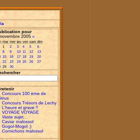
ia
ublication pour
novembre 2005
»
n
mar
mer
jeu
ven
sam
dim
1
2
3
4
5
6
8
9
10
11
12
13
4
15
16
17
18
19
20
1
22
23
24
25
26
27
8
29
30
echercher
retenir
Concours 100 ème de
étrus
Concours Trésors de Lechy
L'heure et grave !!
VOYAGE VOYAGE
Vaste sujet...
Caviar malossol
Gogol-Mogol ;)
Cornichons malossol