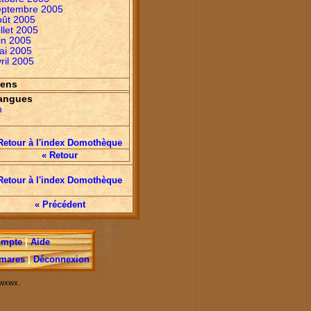
eptembre 2005
oût 2005
illet 2005
in 2005
ai 2005
ril 2005
iens
angues
n
Retour à l'index Domothèque
« Retour
Retour à l'index Domothèque
« Précédent
ompte
|
Aide
mares
|
Déconnexion
.
r wxwx