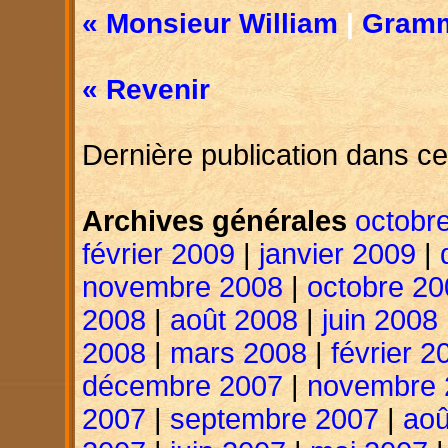
« Monsieur William
|
Gramm
« Revenir
Dernière publication dans ce
Archives générales
octobr
février 2009
|
janvier 2009
|
novembre 2008
|
octobre 20
2008
|
août 2008
|
juin 2008
2008
|
mars 2008
|
février 2
décembre 2007
|
novembre 
2007
|
septembre 2007
|
aoû