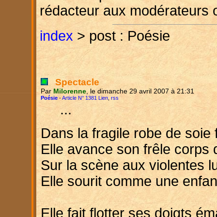
rédacteur aux modérateurs 
index
> post : Poésie
Spectacle
Par
Milorenne
, le dimanche 29 avril 2007 à 21:31
Poésie
-
Article N° 1381 Lien
,
rss
...
Dans la fragile robe de soie 
Elle avance son frêle corps d
Sur la scène aux violentes l
Elle sourit comme une enfant
Elle fait flotter ses doigts é