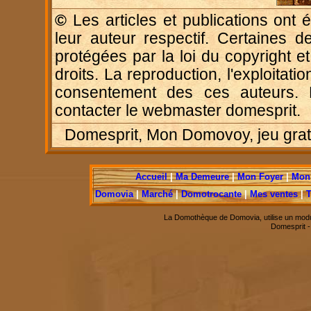
©
Les articles et publications ont é
leur auteur respectif. Certaines d
protégées par la loi du copyright e
droits. La reproduction, l'exploitatio
consentement des ces auteurs. P
contacter le webmaster domesprit.
Domesprit, Mon Domovoy, jeu gratui
Accueil
|
Ma Demeure
|
Mon Foyer
|
Mon 
Domovia
|
Marché
|
Domotrocante
|
Mes ventes
|
T
La Domothèque de Domovia, utilise un modu
Domesprit 