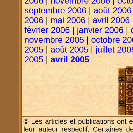
2006
|
novembre 2006
|
oct
septembre 2006
|
août 2006
2006
|
mai 2006
|
avril 2006
février 2006
|
janvier 2006
|
novembre 2005
|
octobre 20
2005
|
août 2005
|
juillet 200
2005
|
avril 2005
©
Les articles et publications ont é
leur auteur respectif. Certaines d