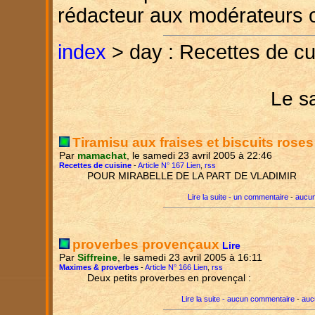
rédacteur aux modérateurs 
index
> day : Recettes de cu
Le s
Tiramisu aux fraises et biscuits rose
Par
mamachat
, le samedi 23 avril 2005 à 22:46
Recettes de cuisine
-
Article N° 167 Lien
,
rss
POUR MIRABELLE DE LA PART DE VLADIMIR
Lire la suite - un commentaire
-
aucun
proverbes provençaux
Lire
Par
Siffreine
, le samedi 23 avril 2005 à 16:11
Maximes & proverbes
-
Article N° 166 Lien
,
rss
Deux petits proverbes en provençal :
Lire la suite - aucun commentaire
-
auc