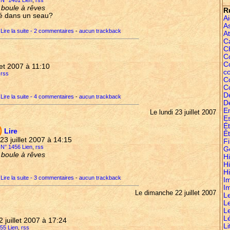
e N° 1461 Lien
,
rss
a boule à rêves
R
é dans un seau?
A
A
Lire la suite - 2 commentaires
-
aucun trackback
At
C
C
Co
C
llet 2007 à 11:10
c
,
rss
C
C
D
Lire la suite - 4 commentaires
-
aucun trackback
D
E
Le lundi 23 juillet 2007
E
É
)
Lire
Êt
i 23 juillet 2007 à 14:15
Fi
e N° 1456 Lien
,
rss
G
a boule à rêves
Hi
!
H
Hi
Lire la suite - 3 commentaires
-
aucun trackback
I
I
Le dimanche 22 juillet 2007
L
L
L
L
2 juillet 2007 à 17:24
Li
455 Lien
,
rss