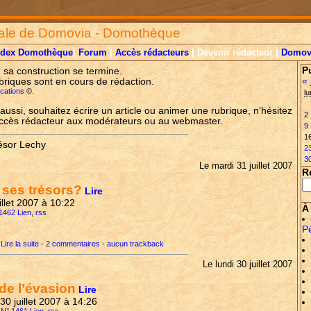
ale de Domovia - Domothèque
ndex Domothèque
|
Forum
|
Accès rédacteurs
| Devenir rédacteur |
Domov
P
, sa construction se termine.
«
briques sont en cours de rédaction.
lications
©.
lu
aussi, souhaitez écrire un article ou animer une rubrique, n’hésitez
2
accès rédacteur aux modérateurs ou au webmaster.
9
1
ésor Lechy
2
3
Le mardi 31 juillet 2007
R
 ses trésors?
Lire
uillet 2007 à 10:22
À 
 1462 Lien
,
rss
P
Lire la suite - 2 commentaires
-
aucun trackback
Le lundi 30 juillet 2007
de l’évasion
Lire
i 30 juillet 2007 à 14:26