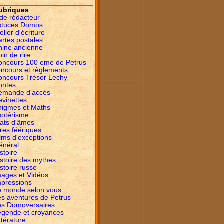
ubriques
ide rédacteur
stuces Domos
elier d'écriture
artes postales
hine ancienne
in de rire
oncours 100 eme de Petrus
oncours et règlements
oncours Trésor Lechy
ontes
emande d'accès
evinettes
nigmes et Maths
sotérisme
tats d'âmes
res féériques
lms d'exceptions
énéral
stoire
istoire des mythes
stoire russe
mages et Vidéos
mpressions
e monde selon vous
es aventures de Petrus
es Domoversaires
égende et croyances
ttérature