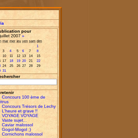
ia
ublication pour
juillet 2007
»
n
mar
mer
jeu
ven
sam
dim
1
3
4
5
6
7
8
10
11
12
13
14
15
6
17
18
19
20
21
22
3
24
25
26
27
28
29
0
31
echercher
retenir
Concours 100 ème de
étrus
Concours Trésors de Lechy
L'heure et grave !!
VOYAGE VOYAGE
Vaste sujet...
Caviar malossol
Gogol-Mogol ;)
Cornichons malossol