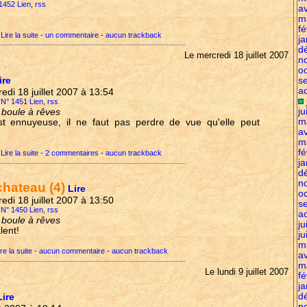
 1452 Lien
,
rss
av
m
fé
Lire la suite - un commentaire
-
aucun trackback
ja
d
Le mercredi 18 juillet 2007
n
o
s
ire
a
redi 18 juillet 2007 à 13:54
e N° 1451 Lien
,
rss
ju
a boule à rêves
m
st ennuyeuse, il ne faut pas perdre de vue qu'elle peut
av
m
fé
Lire la suite - 2 commentaires
-
aucun trackback
ja
d
n
chateau (4)
Lire
o
redi 18 juillet 2007 à 13:50
s
e N° 1450 Lien
,
rss
a
a boule à rêves
ju
lent!
ju
m
ire la suite - aucun commentaire
-
aucun trackback
av
m
Le lundi 9 juillet 2007
fé
ja
d
Lire
n