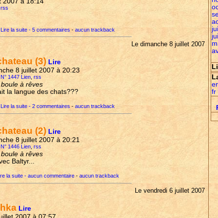
let 2007 à 18:14
o
,
rss
s
a
ju
Lire la suite - 5 commentaires
-
aucun trackback
ju
m
Le dimanche 8 juillet 2007
av
chateau (3)
Lire
L
nche 8 juillet 2007 à 20:23
L
e N° 1447 Lien
,
rss
e
a boule à rêves
fr
it la langue des chats???
Lire la suite - 2 commentaires
-
aucun trackback
chateau (2)
Lire
nche 8 juillet 2007 à 20:21
e N° 1446 Lien
,
rss
a boule à rêves
ec Baltyr...
ire la suite - aucun commentaire
-
aucun trackback
Le vendredi 6 juillet 2007
chka
Lire
juillet 2007 à 07:57