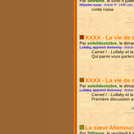
Par
Siffreine
, le lundi 9 juil
Histoire russe
-
Article N° 1448 Lien
conte russe
XXXX - La vie de 
Par
soleildoctobre
, le dima
Lullaby, apprenti domovoy
-
Articl
Carnet I - Lullaby et l
Qui parmi vous parlera
XXXX - La vie de 
Par
soleildoctobre
, le dima
Lullaby, apprenti domovoy
-
Articl
Carnet I - Lullaby et l
Première discussion av
L
La sœur Alionou
Par
Siffreine
, le vendredi 6 