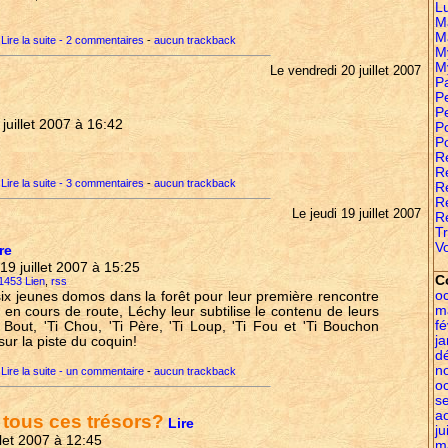
L
M
M
Lire la suite - 2 commentaires
-
aucun trackback
M
M
Le vendredi 20 juillet 2007
P
Pe
P
 juillet 2007 à 16:42
P
P
R
Re
Lire la suite - 3 commentaires
-
aucun trackback
R
R
Le jeudi 19 juillet 2007
R
Tr
Vo
re
i 19 juillet 2007 à 15:25
C
 1453 Lien
,
rss
o
x jeunes domos dans la forêt pour leur première rencontre
m
en cours de route, Léchy leur subtilise le contenu de leurs
fé
i Bout, 'Ti Chou, 'Ti Père, 'Ti Loup, 'Ti Fou et 'Ti Bouchon
ja
sur la piste du coquin!
d
n
Lire la suite - un commentaire
-
aucun trackback
o
s
a
 tous ces trésors?
Lire
ju
illet 2007 à 12:45
m