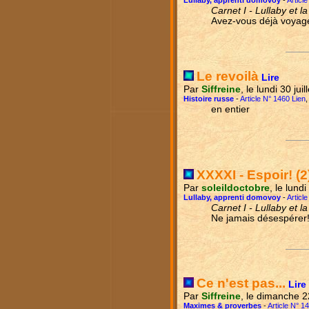
Lullaby, apprenti domovoy
-
Articl
Carnet I - Lullaby et l
Avez-vous déjà voyag
Le revoilà
Lire
Par
Siffreine
, le lundi 30 jui
Histoire russe
-
Article N° 1460 Lien
en entier
XXXXI - Espoir! (2
Par
soleildoctobre
, le lund
Lullaby, apprenti domovoy
-
Articl
Carnet I - Lullaby et l
Ne jamais désespérer
Ce n'est pas...
Lire
Par
Siffreine
, le dimanche 2
Maximes & proverbes
-
Article N° 1