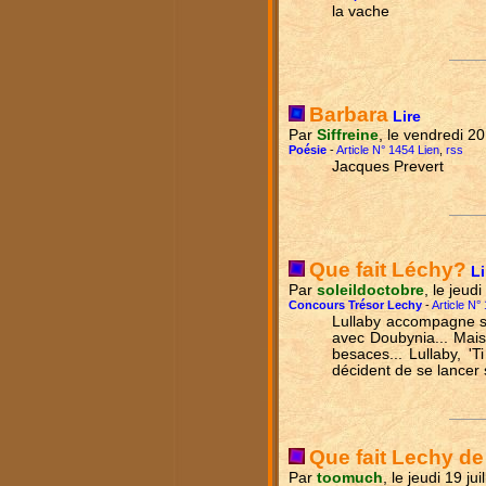
la vache
Barbara
Lire
Par
Siffreine
, le vendredi 20
Poésie
-
Article N° 1454 Lien
,
rss
Jacques Prevert
Que fait Léchy?
Li
Par
soleildoctobre
, le jeud
Concours Trésor Lechy
-
Article N°
Lullaby accompagne si
avec Doubynia... Mais 
besaces... Lullaby, 'T
décident de se lancer 
Que fait Lechy de
Par
toomuch
, le jeudi 19 ju