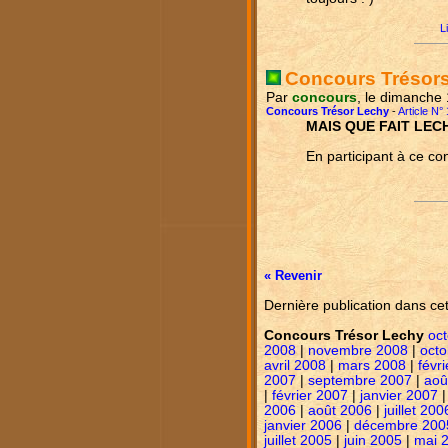
L
Concours Trésor
Par
concours
, le dimanche 
Concours Trésor Lechy
-
Article N°
MAIS QUE FAIT LEC
En participant à ce co
« Revenir
Dernière publication dans ce
Concours Trésor Lechy
oc
2008
|
novembre 2008
|
octo
avril 2008
|
mars 2008
|
févr
2007
|
septembre 2007
|
aoû
|
février 2007
|
janvier 2007
2006
|
août 2006
|
juillet 200
janvier 2006
|
décembre 200
juillet 2005
|
juin 2005
|
mai 