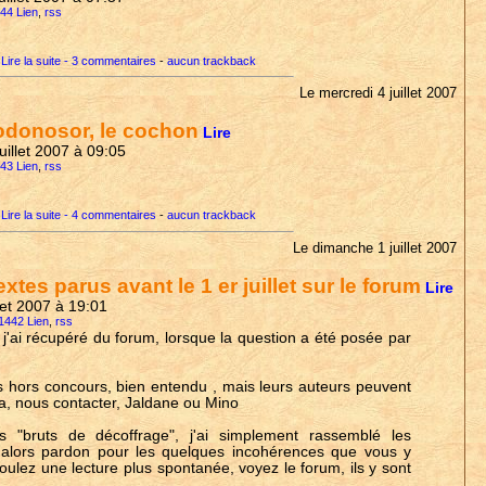
444 Lien
,
rss
Lire la suite - 3 commentaires
-
aucun trackback
Le mercredi 4 juillet 2007
odonosor, le cochon
Lire
juillet 2007 à 09:05
443 Lien
,
rss
Lire la suite - 4 commentaires
-
aucun trackback
Le dimanche 1 juillet 2007
extes parus avant le 1 er juillet sur le forum
Lire
llet 2007 à 19:01
 1442 Lien
,
rss
 j'ai récupéré du forum, lorsque la question a été posée par
s hors concours, bien entendu , mais leurs auteurs peuvent
la, nous contacter, Jaldane ou Mino
tes "bruts de décoffrage", j'ai simplement rassemblé les
. alors pardon pour les quelques incohérences que vous y
voulez une lecture plus spontanée, voyez le forum, ils y sont