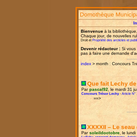
Domothèque Municip
I
Bienvenue
à la bibliothèque
Chaque jour, de nouvelles ru
Droit et
Propriété des arcticles et pub
Devenir rédacteur :
Si vous 
pas à faire une demande d'
index
> month : Concours Tr
Que fait Lechy de
Par
pascal92
, le mardi 31 j
Concours Trésor Lechy
-
Article N°
==>
XXXXII – Le seau 
Par
soleildoctobre
, le lund