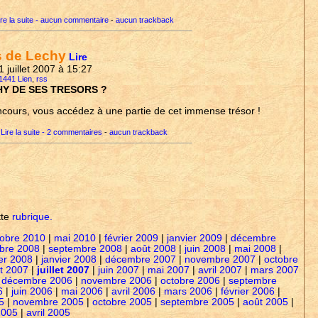
ire la suite - aucun commentaire
-
aucun trackback
s de Lechy
Lire
1 juillet 2007 à 15:27
 1441 Lien
,
rss
HY DE SES TRESORS ?
ncours, vous accédez à une partie de cet immense trésor !
Lire la suite - 2 commentaires
-
aucun trackback
tte
rubrique.
tobre 2010
|
mai 2010
|
février 2009
|
janvier 2009
|
décembre
bre 2008
|
septembre 2008
|
août 2008
|
juin 2008
|
mai 2008
|
ier 2008
|
janvier 2008
|
décembre 2007
|
novembre 2007
|
octobre
t 2007
|
juillet 2007
|
juin 2007
|
mai 2007
|
avril 2007
|
mars 2007
|
décembre 2006
|
novembre 2006
|
octobre 2006
|
septembre
6
|
juin 2006
|
mai 2006
|
avril 2006
|
mars 2006
|
février 2006
|
5
|
novembre 2005
|
octobre 2005
|
septembre 2005
|
août 2005
|
2005
|
avril 2005