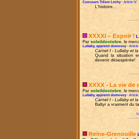
Concours Trésor Lechy
-
Article N°
L'histoire...
XXXXI – Espoir !
L
Par
soleildoctobre
, le merc
Lullaby, apprenti domovoy
-
Articl
Carnet I - Lullaby et l
Quand la situation e
devenir désespérée!
XXXX - La vie de 
Par
soleildoctobre
, le merc
Lullaby, apprenti domovoy
-
Articl
Carnet I - Lullaby et l
Baltyr a vraiment du ta
L
Reine-Grenouille