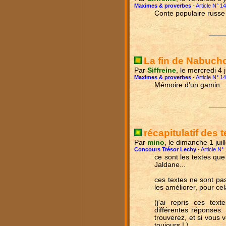
Maximes & proverbes
-
Article N° 1
Conte populaire russe
La fin de Nabuch
Par
Siffreine
, le mercredi 4 
Maximes & proverbes
-
Article N° 1
Mémoire d’un gamin
récapitulatif des t
Par
mino
, le dimanche 1 jui
Concours Trésor Lechy
-
Article N°
ce sont les textes que
Jaldane...
ces textes ne sont pa
les améliorer, pour ce
(j'ai repris ces tex
différentes réponses
trouverez, et si vous 
toujours ! )