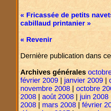
« Fricassée de petits nave
cabillaud printanier »
« Revenir
Dernière publication dans ce
Archives générales
octobr
février 2009
|
janvier 2009
|
novembre 2008
|
octobre 20
2008
|
août 2008
|
juin 2008
2008
|
mars 2008
|
février 2