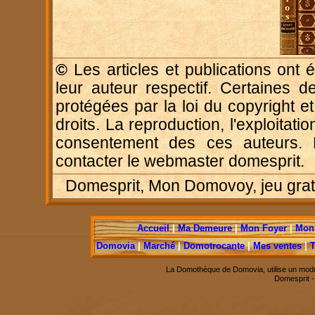
©
Les articles et publications ont é
leur auteur respectif. Certaines d
protégées par la loi du copyright e
droits. La reproduction, l'exploitatio
consentement des ces auteurs. P
contacter le webmaster domesprit.
Domesprit, Mon Domovoy, jeu gratui
Accueil
|
Ma Demeure
|
Mon Foyer
|
Mon 
Domovia
|
Marché
|
Domotrocante
|
Mes ventes
|
T
La Domothèque de Domovia, utilise un modu
Domesprit 