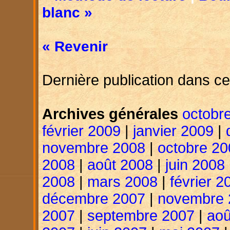
blanc »
« Revenir
Dernière publication dans ce
Archives générales
octobr
février 2009
|
janvier 2009
|
novembre 2008
|
octobre 20
2008
|
août 2008
|
juin 2008
2008
|
mars 2008
|
février 2
décembre 2007
|
novembre 
2007
|
septembre 2007
|
aoû