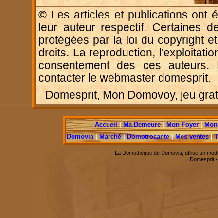
©
Les articles et publications ont é
leur auteur respectif. Certaines d
protégées par la loi du copyright e
droits. La reproduction, l'exploitatio
consentement des ces auteurs. P
contacter le webmaster domesprit.
Domesprit, Mon Domovoy, jeu gratui
Accueil
|
Ma Demeure
|
Mon Foyer
|
Mon 
Domovia
|
Marché
|
Domotrocante
|
Mes ventes
|
T
La Domothèque de Domovia, utilise un modu
Domesprit 