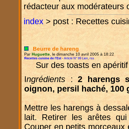
rédacteur aux modérateurs 
index
> post : Recettes cuisi
Beurre de hareng
Par
Huguette
, le dimanche 10 avril 2005 à 18:22
Recettes cuisine de l'Est
-
Article N° 99 Lien
,
rss
Sur des toasts en apéritif
I
ngrédients
:
2 harengs sa
oignon, persil haché, 100 
Mettre les harengs à dessale
lait. Retirer les arêtes qui
Couper en petits morceaux 