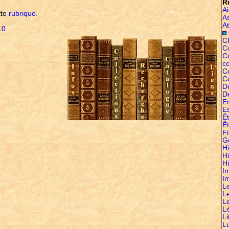
R
A
tte
rubrique.
A
At
10
C
Co
C
c
C
C
D
D
E
E
É
Êt
Fi
G
Hi
H
Hi
I
I
L
L
L
L
Li
L