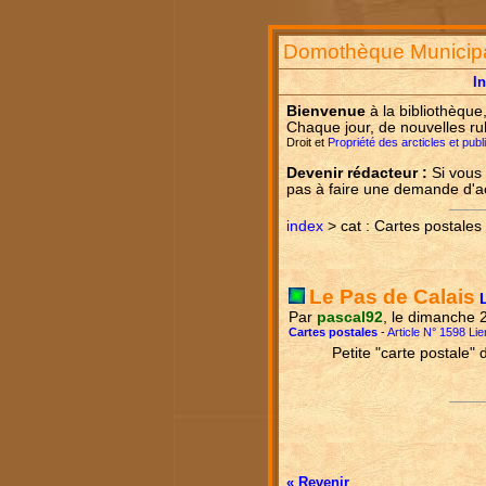
Domothèque Municip
I
Bienvenue
à la bibliothèque
Chaque jour, de nouvelles ru
Droit et
Propriété des arcticles et pub
Devenir rédacteur :
Si vous 
pas à faire une demande d'
index
> cat : Cartes postales
Le Pas de Calais
Par
pascal92
, le dimanche 
Cartes postales
-
Article N° 1598 Lie
Petite "carte postale"
« Revenir