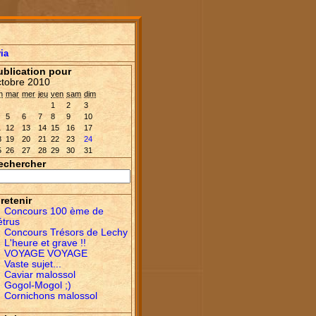
ia
ublication pour
ctobre 2010
n
mar
mer
jeu
ven
sam
dim
1
2
3
5
6
7
8
9
10
1
12
13
14
15
16
17
8
19
20
21
22
23
24
5
26
27
28
29
30
31
echercher
retenir
Concours 100 ème de
étrus
Concours Trésors de Lechy
L'heure et grave !!
VOYAGE VOYAGE
Vaste sujet...
Caviar malossol
Gogol-Mogol ;)
Cornichons malossol