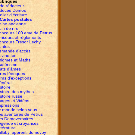
ubriques
ide rédacteur
stuces Domos
elier d'écriture
Cartes postales
hine ancienne
in de rire
oncours 100 eme de Petrus
oncours et règlements
oncours Trésor Lechy
ontes
emande d'accès
evinettes
nigmes et Maths
sotérisme
tats d'âmes
res féériques
lms d'exceptions
énéral
stoire
istoire des mythes
stoire russe
mages et Vidéos
mpressions
e monde selon vous
es aventures de Petrus
es Domoversaires
égende et croyances
ttérature
ullaby, apprenti domovoy