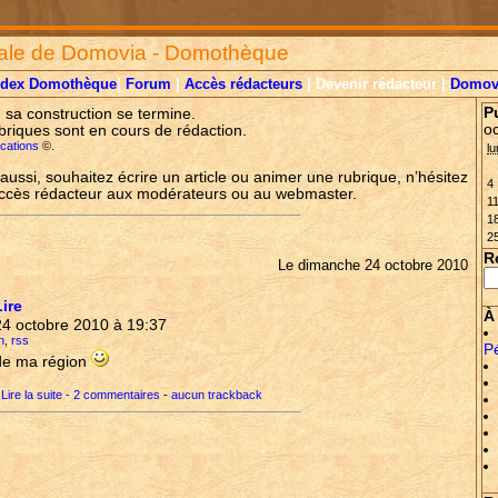
ale de Domovia - Domothèque
ndex Domothèque
|
Forum
|
Accès rédacteurs
| Devenir rédacteur |
Domov
P
, sa construction se termine.
o
briques sont en cours de rédaction.
lications
©.
lu
aussi, souhaitez écrire un article ou animer une rubrique, n’hésitez
4
accès rédacteur aux modérateurs ou au webmaster.
1
1
2
R
Le dimanche 24 octobre 2010
Lire
À 
24 octobre 2010 à 19:37
n
,
rss
P
 de ma région
Lire la suite - 2 commentaires
-
aucun trackback