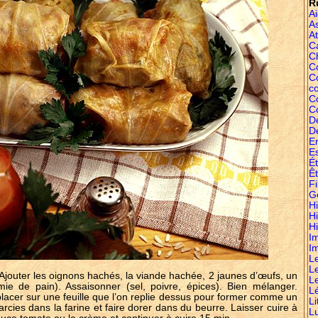
R
A
A
At
C
C
Co
C
c
C
C
D
D
E
E
É
Êt
Fi
G
Hi
H
Hi
I
I
L
L
r. Ajouter les oignons hachés, la viande hachée, 2 jaunes d’œufs, un
L
e de pain). Assaisonner (sel, poivre, épices). Bien mélanger.
L
lacer sur une feuille que l’on replie dessus pour former comme un
Li
farcies dans la farine et faire dorer dans du beurre. Laisser cuire à
L