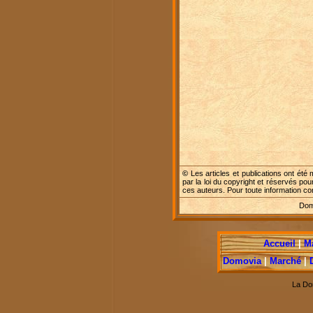
©
Les articles et publications ont été 
par la loi du copyright et réservés pou
ces auteurs. Pour toute information c
Dome
Accueil
|
M
Domovia
|
Marché
|
La Do