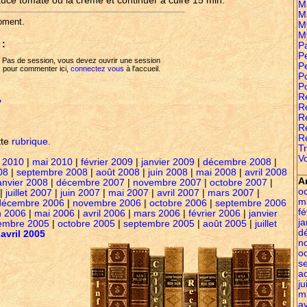
auce tomate ou la crème et continuer à cuire 15 min.
M
M
oment.
M
M
 :
P
Pe
Pas de session, vous devez ouvrir une session
P
pour commenter ici,
connectez vous
à l'accueil.
P
P
R
»
Re
R
R
R
tte
rubrique.
Tr
Vo
 2010
|
mai 2010
|
février 2009
|
janvier 2009
|
décembre 2008
|
08
|
septembre 2008
|
août 2008
|
juin 2008
|
mai 2008
|
avril 2008
A
anvier 2008
|
décembre 2007
|
novembre 2007
|
octobre 2007
|
o
|
juillet 2007
|
juin 2007
|
mai 2007
|
avril 2007
|
mars 2007
|
m
décembre 2006
|
novembre 2006
|
octobre 2006
|
septembre 2006
fé
n 2006
|
mai 2006
|
avril 2006
|
mars 2006
|
février 2006
|
janvier
ja
embre 2005
|
octobre 2005
|
septembre 2005
|
août 2005
|
juillet
d
|
avril 2005
n
o
s
a
ju
m
av