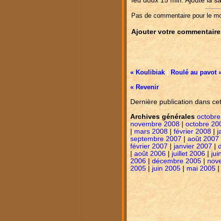
feu doux 15 min. Ajouté la s
Pas de commentaire pour le m
Ajouter votre commentaire
« Koulibiak
|
Roulé au pavot 
« Revenir
Dernière publication dans ce
Archives générales
octobre
novembre 2008
|
octobre 20
|
mars 2008
|
février 2008
|
j
septembre 2007
|
août 2007
février 2007
|
janvier 2007
|
|
août 2006
|
juillet 2006
|
jui
2006
|
décembre 2005
|
nov
2005
|
juin 2005
|
mai 2005