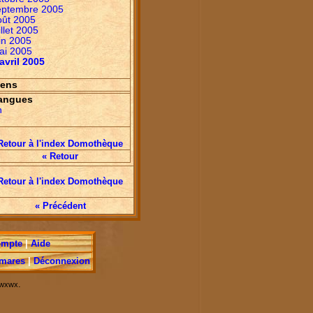
eptembre 2005
oût 2005
illet 2005
in 2005
ai 2005
avril 2005
iens
angues
n
Retour à l'index Domothèque
« Retour
Retour à l'index Domothèque
« Précédent
ompte
|
Aide
mares
|
Déconnexion
.
r wxwx