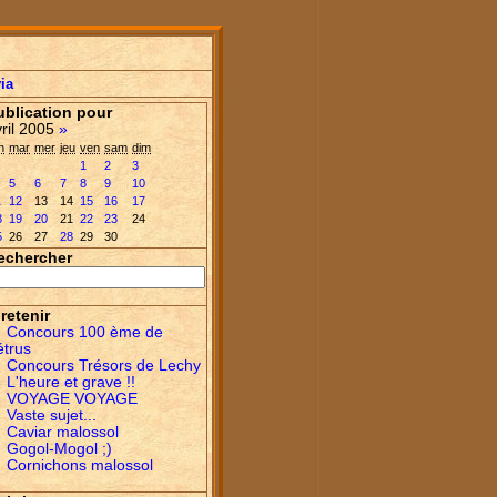
ia
ublication pour
vril 2005
»
n
mar
mer
jeu
ven
sam
dim
1
2
3
5
6
7
8
9
10
1
12
13
14
15
16
17
8
19
20
21
22
23
24
5
26
27
28
29
30
echercher
retenir
Concours 100 ème de
étrus
Concours Trésors de Lechy
L'heure et grave !!
VOYAGE VOYAGE
Vaste sujet...
Caviar malossol
Gogol-Mogol ;)
Cornichons malossol