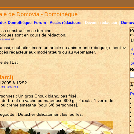
ale de Domovia - Domothèque
ndex Domothèque
|
Forum
|
Accès rédacteurs
| Devenir rédacteur |
Domov
P
, sa construction se termine.
a
briques sont en cours de rédaction.
lications
©.
lu
aussi, souhaitez écrire un article ou animer une rubrique, n’hésitez
4
accès rédacteur aux modérateurs ou au webmaster.
1
1
e de l'Est
2
R
arci)
ril 2005 à 15:52
À 
° 33 Lien
,
rss
y
P
rsonnes : Un gros Choux blanc, pas frisé.
e de bœuf ou vache ou macreuse 800 g , 2 œufs, 1 verre de
s ou crème smetana [pour 6/8 personnes].
égoutter. Détacher délicatement les feuilles.