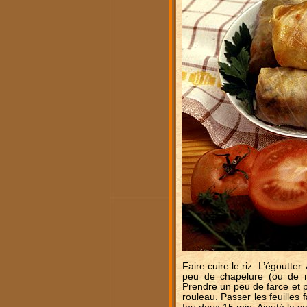
Faire cuire le riz. L’égoutte
peu de chapelure (ou de mi
Prendre un peu de farce et p
rouleau. Passer les feuilles 