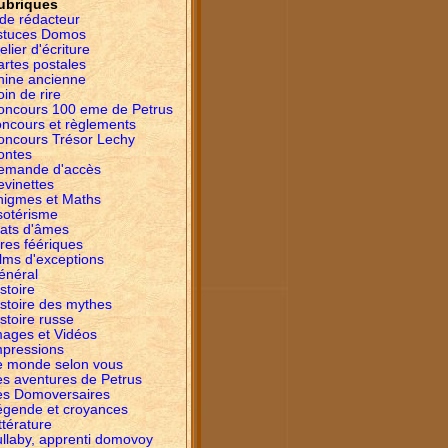
ubriques
ide rédacteur
stuces Domos
elier d'écriture
artes postales
hine ancienne
in de rire
oncours 100 eme de Petrus
oncours et règlements
oncours Trésor Lechy
ontes
emande d'accès
evinettes
nigmes et Maths
sotérisme
tats d'âmes
res féériques
lms d'exceptions
énéral
stoire
istoire des mythes
stoire russe
mages et Vidéos
mpressions
e monde selon vous
es aventures de Petrus
es Domoversaires
égende et croyances
ttérature
ullaby, apprenti domovoy