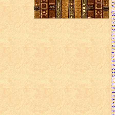
m
fé
ja
d
n
o
s
a
ju
ju
m
av
m
fé
ja
d
n
o
s
a
ju
ju
m
av
m
fé
ja
d
n
o