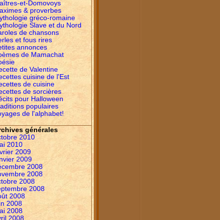
aîtres-et-Domovoys
aximes & proverbes
ythologie gréco-romaine
ythologie Slave et du Nord
aroles de chansons
rles et fous rires
etites annonces
oèmes de Mamachat
oésie
ecette de Valentine
cettes cuisine de l'Est
ecettes de cuisine
ecettes de sorcières
écits pour Halloween
aditions populaires
yages de l'alphabet!
rchives générales
ctobre 2010
ai 2010
vrier 2009
nvier 2009
écembre 2008
ovembre 2008
ctobre 2008
eptembre 2008
oût 2008
in 2008
ai 2008
ril 2008