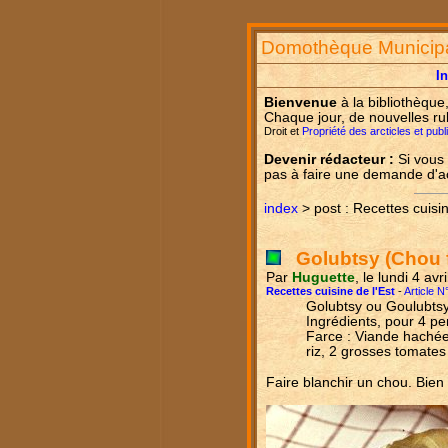
Domothèque Municip
I
Bienvenue
à la bibliothèque
Chaque jour, de nouvelles ru
Droit et
Propriété des arcticles et pub
Devenir rédacteur :
Si vous 
pas à faire une demande d'
index
> post : Recettes cuisin
Golubtsy (Chou f
Par
Huguette
, le lundi 4 av
Recettes cuisine de l'Est
-
Article N
Golubtsy ou Goulubts
Ingrédients, pour 4 pe
Farce : Viande haché
riz, 2 grosses tomate
Faire blanchir un chou. Bien 