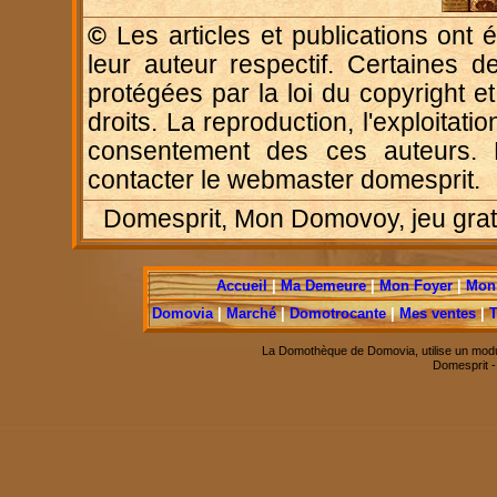
©
Les articles et publications ont é
leur auteur respectif. Certaines d
protégées par la loi du copyright e
droits. La reproduction, l'exploitatio
consentement des ces auteurs. P
contacter le webmaster domesprit.
Domesprit, Mon Domovoy, jeu gratui
Accueil
|
Ma Demeure
|
Mon Foyer
|
Mon 
Domovia
|
Marché
|
Domotrocante
|
Mes ventes
|
T
La Domothèque de Domovia, utilise un modu
Domesprit 