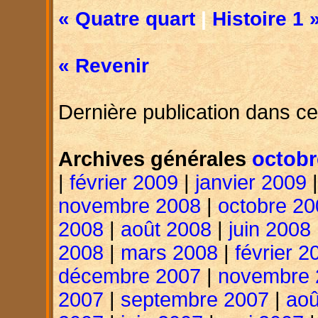
« Quatre quart
|
Histoire 1 
« Revenir
Dernière publication dans ce
Archives générales
octobr
|
février 2009
|
janvier 2009
novembre 2008
|
octobre 20
2008
|
août 2008
|
juin 2008
2008
|
mars 2008
|
février 2
décembre 2007
|
novembre 
2007
|
septembre 2007
|
aoû