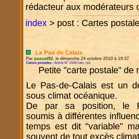
rédacteur aux modérateurs 
index
> post : Cartes postal
Le Pas de Calais
Par
pascal92
, le dimanche 24 octobre 2010 à 19:37
Cartes postales
-
Article N° 1598 Lien
,
rss
Petite "carte postale" de
Le Pas-de-Calais est un d
sous climat océanique.
De par sa position, le P
soumis à différentes influenc
temps est dit "variable" m
souvent de tout excès climat