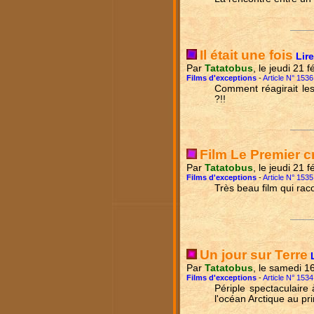
Il était une fois
Lire
Par
Tatatobus
, le jeudi 21 
Films d'exceptions
-
Article N° 1536
Comment réagirait les
?!!
Film Le Premier cr
Par
Tatatobus
, le jeudi 21 
Films d'exceptions
-
Article N° 1535
Très beau film qui rac
Un jour sur Terre
Par
Tatatobus
, le samedi 1
Films d'exceptions
-
Article N° 1534
Périple spectaculaire
l'océan Arctique au pri