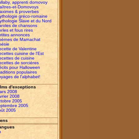
ullaby, apprenti domovoy
aîtres-et-Domovoys
aximes & proverbes
ythologie gréco-romaine
ythologie Slave et du Nord
aroles de chansons
rles et fous rires
etites annonces
oèmes de Mamachat
oésie
ecette de Valentine
cettes cuisine de l'Est
ecettes de cuisine
ecettes de sorcières
écits pour Halloween
aditions populaires
yages de l'alphabet!
ilms d'exceptions
ars 2008
vrier 2008
ctobre 2005
eptembre 2005
oût 2005
iens
angues
n