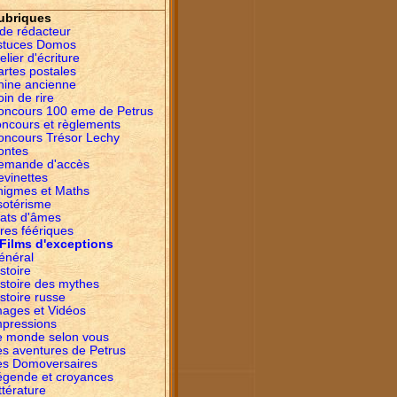
ubriques
ide rédacteur
stuces Domos
elier d'écriture
artes postales
hine ancienne
in de rire
oncours 100 eme de Petrus
oncours et règlements
oncours Trésor Lechy
ontes
emande d'accès
evinettes
nigmes et Maths
sotérisme
tats d'âmes
res féériques
Films d'exceptions
énéral
stoire
istoire des mythes
stoire russe
mages et Vidéos
mpressions
e monde selon vous
es aventures de Petrus
es Domoversaires
égende et croyances
ttérature