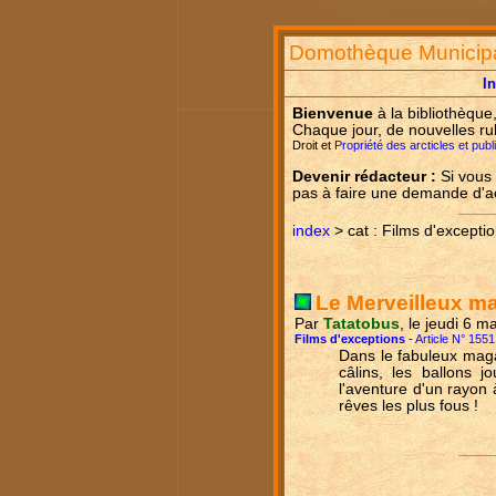
Domothèque Municip
I
Bienvenue
à la bibliothèque
Chaque jour, de nouvelles ru
Droit et
Propriété des arcticles et pub
Devenir rédacteur :
Si vous 
pas à faire une demande d'
index
> cat : Films d'excepti
Le Merveilleux m
Par
Tatatobus
, le jeudi 6 
Films d'exceptions
-
Article N° 1551
Dans le fabuleux maga
câlins, les ballons j
l'aventure d'un rayon à
rêves les plus fous !