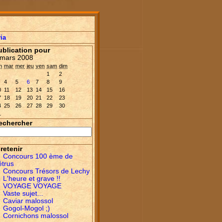
ia
ublication pour
mars 2008
n
mar
mer
jeu
ven
sam
dim
1
2
4
5
6
7
8
9
0
11
12
13
14
15
16
7
18
19
20
21
22
23
4
25
26
27
28
29
30
1
echercher
retenir
Concours 100 ème de
étrus
Concours Trésors de Lechy
L'heure et grave !!
VOYAGE VOYAGE
Vaste sujet...
Caviar malossol
Gogol-Mogol ;)
Cornichons malossol