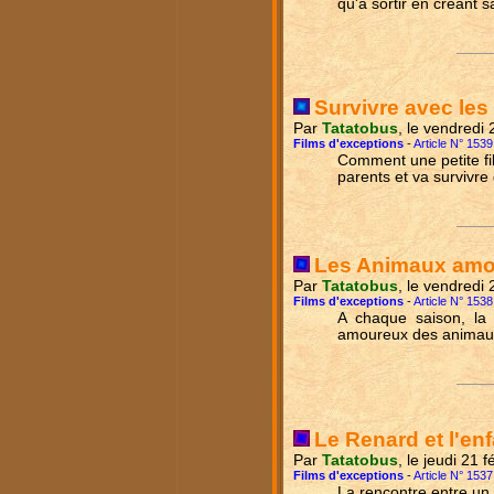
qu'à sortir en créant s
Survivre avec les
Par
Tatatobus
, le vendredi
Films d'exceptions
-
Article N° 1539
Comment une petite fil
parents et va survivr
Les Animaux am
Par
Tatatobus
, le vendredi
Films d'exceptions
-
Article N° 1538
A chaque saison, la 
amoureux des animau
Le Renard et l'enf
Par
Tatatobus
, le jeudi 21 
Films d'exceptions
-
Article N° 1537
La rencontre entre un 