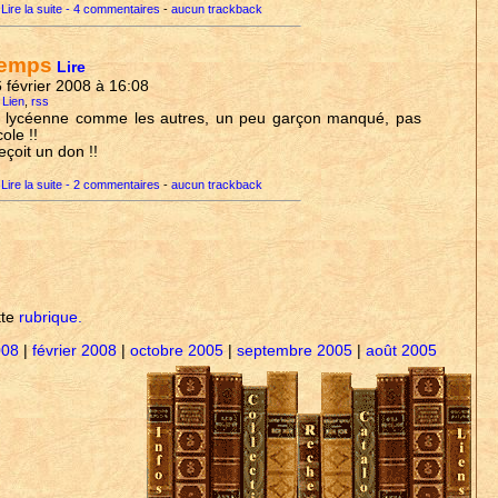
Lire la suite - 4 commentaires
-
aucun trackback
temps
Lire
6 février 2008 à 16:08
 Lien
,
rss
e lycéenne comme les autres, un peu garçon manqué, pas
ole !!
eçoit un don !!
Lire la suite - 2 commentaires
-
aucun trackback
tte
rubrique.
008
|
février 2008
|
octobre 2005
|
septembre 2005
|
août 2005