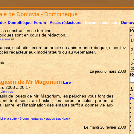
ale de Domovia - Domothèque
ndex Domothèque
|
Forum
|
Accès rédacteurs
| Devenir rédacteur |
Domov
P
, sa construction se termine.
«
briques sont en cours de rédaction.
lications
©.
lu
aussi, souhaitez écrire un article ou animer une rubrique, n’hésitez
3
accès rédacteur aux modérateurs ou au webmaster.
1
1
ons
2
3
Le jeudi 6 mars 2008
R
agasin de Mr Magorium
Lire
mars 2008 à 20:17
À 
 Lien
,
rss
sin de jouets de Mr. Magorium, les peluches vous font des
P
ouent tout seuls au basket, les héros articulés partent à
 l'autre, et l'imagination des enfants suffit à donner vie aux
Lire la suite - 3 commentaires
-
aucun trackback
Le mardi 26 février 2008