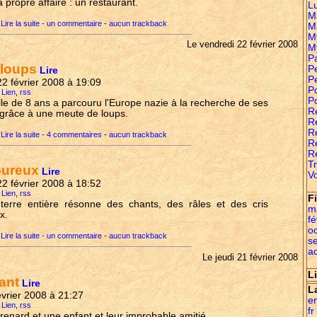
a propre affaire : un restaurant.
L
M
Lire la suite - un commentaire
-
aucun trackback
M
M
Le vendredi 22 février 2008
M
P
 loups
Pe
Lire
P
 22 février 2008 à 19:09
P
 Lien
,
rss
P
le de 8 ans a parcouru l'Europe nazie à la recherche de ses
R
e grâce à une meute de loups.
Re
R
Lire la suite - 4 commentaires
-
aucun trackback
R
R
Tr
oureux
Lire
Vo
 22 février 2008 à 18:52
 Lien
,
rss
F
terre entière résonne des chants, des râles et des cris
m
x.
fé
o
Lire la suite - un commentaire
-
aucun trackback
s
a
Le jeudi 21 février 2008
L
ant
Lire
L
février 2008 à 21:27
e
 Lien
,
rss
fr
renard et une enfant et leur improbable amitié