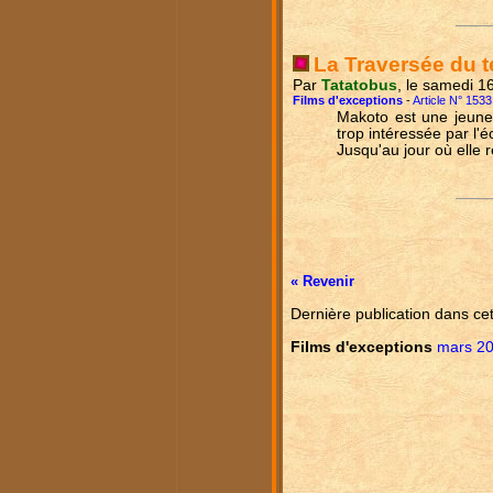
La Traversée du 
Par
Tatatobus
, le samedi 1
Films d'exceptions
-
Article N° 1533
Makoto est une jeun
trop intéressée par l'éc
Jusqu'au jour où elle r
« Revenir
Dernière publication dans ce
Films d'exceptions
mars 2