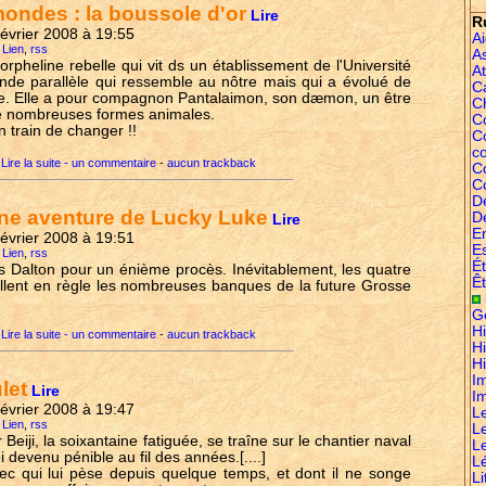
mondes : la boussole d'or
Lire
R
février 2008 à 19:55
A
 Lien
,
rss
A
orpheline rebelle qui vit ds un établissement de l'Université
At
nde parallèle qui ressemble au nôtre mais qui a évolué de
C
te. Elle a pour compagnon Pantalaimon, son dæmon, un être
C
e nombreuses formes animales.
Co
 train de changer !!
C
c
Lire la suite - un commentaire
-
aucun trackback
C
C
D
une aventure de Lucky Luke
D
Lire
E
février 2008 à 19:51
E
 Lien
,
rss
É
s Dalton pour un énième procès. Inévitablement, les quatre
Êt
pillent en règle les nombreuses banques de la future Grosse
G
Hi
Lire la suite - un commentaire
-
aucun trackback
H
Hi
I
let
Lire
I
février 2008 à 19:47
L
 Lien
,
rss
L
 Beiji, la soixantaine fatiguée, se traîne sur le chantier naval
L
 devenu pénible au fil des années.[....]
L
ec qui lui pèse depuis quelque temps, et dont il ne songe
Li