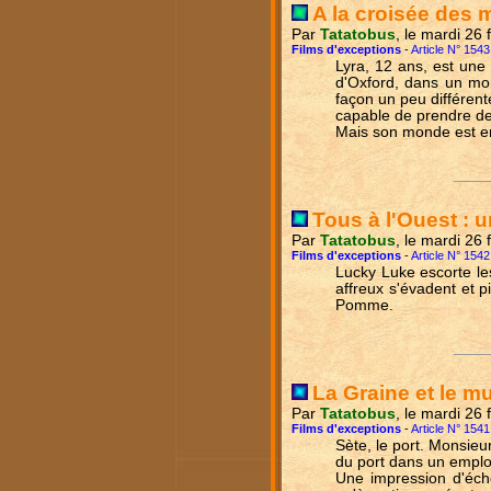
A la croisée des 
Par
Tatatobus
, le mardi 26 
Films d'exceptions
-
Article N° 1543
Lyra, 12 ans, est une 
d'Oxford, dans un mo
façon un peu différen
capable de prendre d
Mais son monde est en
Tous à l'Ouest : 
Par
Tatatobus
, le mardi 26 
Films d'exceptions
-
Article N° 1542
Lucky Luke escorte le
affreux s'évadent et 
Pomme.
La Graine et le mu
Par
Tatatobus
, le mardi 26 
Films d'exceptions
-
Article N° 1541
Sète, le port. Monsieur
du port dans un emploi
Une impression d'éch