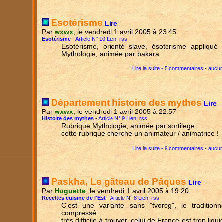
Esotérisme
Lire
Par
wxwx
, le vendredi 1 avril 2005 à 23:45
Esotérisme
-
Article N° 10 Lien
,
rss
Esotérisme, orienté slave, ésotérisme appliqué 
Mythologie, animée par bakara
Lire la suite - 5 commentaires
-
aucun
Département histoire des mythes
Lire
Par
wxwx
, le vendredi 1 avril 2005 à 22:57
Histoire des mythes
-
Article N° 9 Lien
,
rss
Rubrique Mythologie, animée par sortilege :
cette rubrique cherche un animateur / animatrice !
Lire la suite - 9 commentaires
-
aucun
Paskha, Le gâteau de Pâques
Lire
Par
Huguette
, le vendredi 1 avril 2005 à 19:20
Recettes cuisine de l'Est
-
Article N° 8 Lien
,
rss
C'est une variante sans "tvorog", le tradition
compressé
très difficile à trouver, celui de France est trop liq