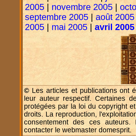
2005
|
novembre 2005
|
oct
septembre 2005
|
août 2005
2005
|
mai 2005
|
avril 2005
©
Les articles et publications ont é
leur auteur respectif. Certaines d
protégées par la loi du copyright e
droits. La reproduction, l'exploitatio
consentement des ces auteurs. P
contacter le webmaster domesprit.