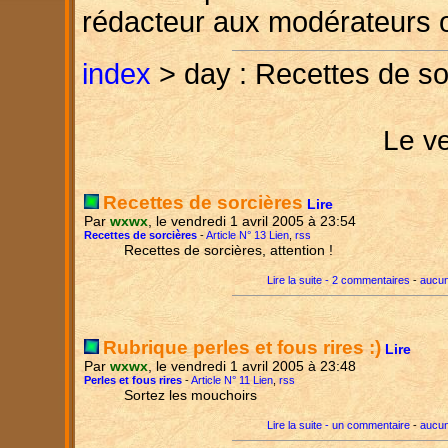
rédacteur aux modérateurs 
index
> day : Recettes de so
Le ve
Recettes de sorcières
Lire
Par
wxwx
, le vendredi 1 avril 2005 à 23:54
Recettes de sorcières
-
Article N° 13 Lien
,
rss
Recettes de sorcières, attention !
Lire la suite - 2 commentaires
-
aucun
Rubrique perles et fous rires :)
Lire
Par
wxwx
, le vendredi 1 avril 2005 à 23:48
Perles et fous rires
-
Article N° 11 Lien
,
rss
Sortez les mouchoirs
Lire la suite - un commentaire
-
aucun