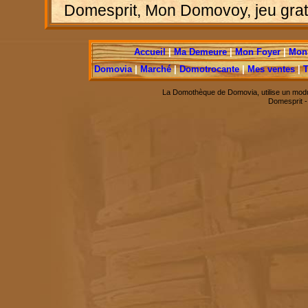
Domesprit, Mon Domovoy, jeu gratui
Accueil
|
Ma Demeure
|
Mon Foyer
|
Mon 
Domovia
|
Marché
|
Domotrocante
|
Mes ventes
|
T
La Domothèque de Domovia, utilise un modu
Domesprit 