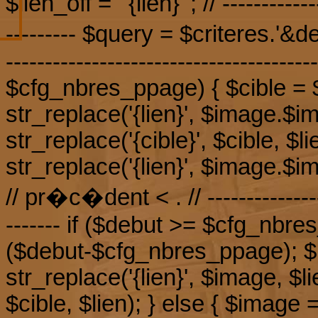
$lien_off = ' {lien} '; // ------------
--------- $query = $criteres.'&deb
--------------------------------------
$cfg_nbres_ppage) { $cible = 
str_replace('{lien}', $image.$i
str_replace('{cible}', $cible, $l
str_replace('{lien}', $image.$im
// pr�c�dent < . // -----------------
------- if ($debut >= $cfg_nbre
($debut-$cfg_nbres_ppage); $
str_replace('{lien}', $image, $li
$cible, $lien); } else { $image =