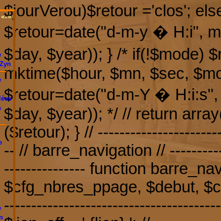
$jourVerou)$retour ='clos'; else
«-»
$retour=date("d-m-y � H:i", 
$day, $year)); } /* if(!$mode) 
e
Zyn
mktime($hour, $mn, $sec, $mon
e
$retour=date("d-m-Y � H:i:s"
lées
s
$day, $year)); */ // return array
($retour); } // -----------------------
e
-- // barre_navigation // -----------
--------------- function barre_n
$cfg_nbres_ppage, $debut, $cfg_
--------------------------------------
e
n