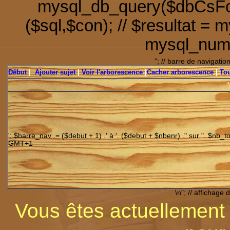
mysql_db_query($dbCsFor
($sql,$con); // $resultat = 
mysql_num_
"; // barre de navigati
Début
|
Ajouter sujet
|
Voir l'arborescence
|
Cacher arborescence
|
To
'; $barre_nav .= ($debut + 1) .' à '. ($debut + $nbenr) ." sur ". $nb_to
GMT+1
\n"; // affichage
Vous êtes actuellement