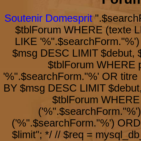
Soutenir Domesprit
".$search
$tblForum WHERE (texte LI
LIKE '%".$searchForm."%'
$msg DESC LIMIT $debut, $l
$tblForum WHERE pa
'%".$searchForm."%' OR titr
BY $msg DESC LIMIT $debut, 
$tblForum WHERE
('%".$searchForm."%
('%".$searchForm."%') OR
$limit"; */ // $req = mysql_