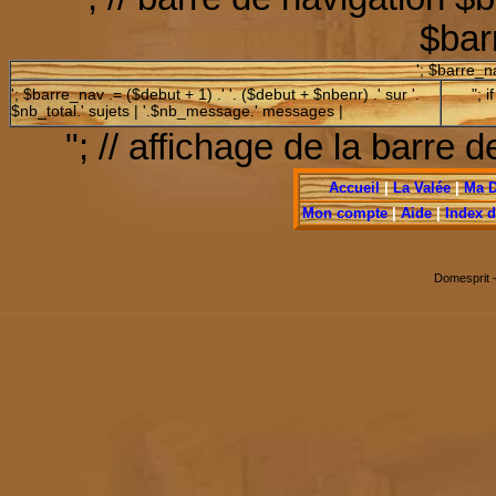
$bar
'; $barre_na
'; $barre_nav .= ($debut + 1) .' '. ($debut + $nbenr) .' sur '.
"; 
$nb_total.' sujets | '.$nb_message.' messages |
"; // affichage de la barre
Accueil
|
La Valée
|
Ma 
Mon compte
|
Aide
|
Index 
Alchimie néumrique
Domesprit