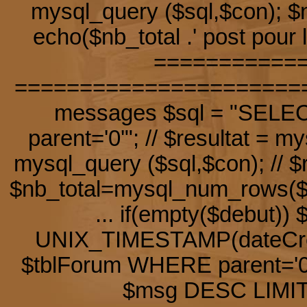
mysql_query ($sql,$con); $
echo($nb_total .' post pour l
============
========================
messages $sql = "SELE
parent='0'"; // $resultat = m
mysql_query ($sql,$con); // $
$nb_total=mysql_num_rows($req
... if(empty($debut))
UNIX_TIMESTAMP(dateCrea
$tblForum WHERE parent='
$msg DESC LIMIT $d