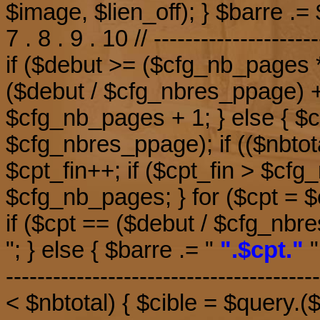
$image, $lien_off); } $barre .= 
7 . 8 . 9 . 10 // ---------------------
if ($debut >= ($cfg_nb_pages 
($debut / $cfg_nbres_ppage) +
$cfg_nb_pages + 1; } else { $cp
$cfg_nbres_ppage); if (($nbto
$cpt_fin++; if ($cpt_fin > $cf
$cfg_nb_pages; } for ($cpt = $
if ($cpt == ($debut / $cfg_nbre
"; } else { $barre .= "
".$cpt."
";
----------------------------------
< $nbtotal) { $cible = $query