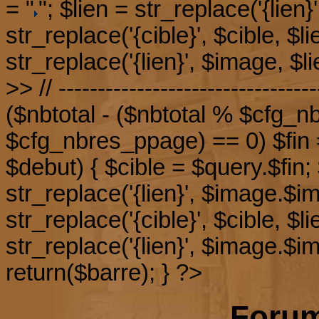
= "
"; $lien = str_replace('{lien
str_replace('{cible}', $cible, $l
str_replace('{lien}', $image, $li
>> // ---------------------------------
($nbtotal - ($nbtotal % $cfg_n
$cfg_nbres_ppage) == 0) $fin =
$debut) { $cible = $query.$fin;
str_replace('{lien}', $image.$i
str_replace('{cible}', $cible, $l
str_replace('{lien}', $image.$im
return($barre); } ?>
Foru