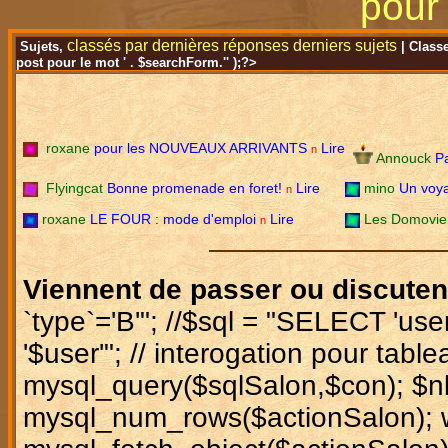
pour 
classés par
dernières réponses
derniers sujets
Sujets,
| Class
post pour le mot ' . $searchForm.'' );?>
roxane
pour les NOUVEAUX ARRIVANTS
Lire
n
Annouck
P
Flyingcat
Bonne promenade en foret!
Lire
mino
Un voya
n
roxane
LE FOUR : mode d'emploi
Lire
Les Domovi
n
Viennent de passer ou discute
`type`='B'"; //$sql = "SELECT 'u
'$user'"; // interogation pour tab
mysql_query($sqlSalon,$con); $
mysql_num_rows($actionSalon); w