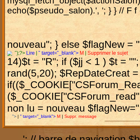
mysql_fetch_object($actionSalon
echo($pseudo_salon).', '; } } // F f
nouveau"; } else $flagNew = ""
");?>
Lire
|
" target="_blank">
M
|
Supprimer le sujet
14)$t = "R"; if ($jj < 1 ) $t = ""; 
rand(5,20); $RepDateCreat = 
if(($_COOKIE["CSForum_Read
($_COOKIE["CSForum_read".$res
non lu = nouveau $flagNew="
">
|
" target="_blank">
M
|
Suppr. message
sujets abordés (pour les robots): culture, cuisine, recette , magie, alchimie, mythologie, Ésotérisme, 
Initi - Praticien de Haute Magie - Mdium - Voyant - Gurisseur
'; // barre de navigation $