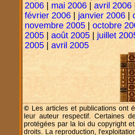
2006
|
mai 2006
|
avril 2006
février 2006
|
janvier 2006
|
novembre 2005
|
octobre 20
2005
|
août 2005
|
juillet 200
2005
|
avril 2005
©
Les articles et publications ont é
leur auteur respectif. Certaines d
protégées par la loi du copyright e
droits. La reproduction, l'exploitatio