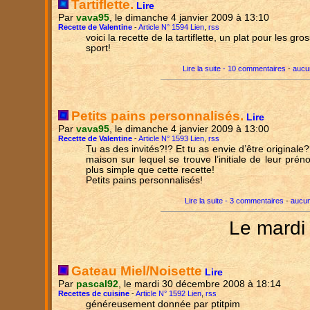
Tartiflette.
Lire
Par
vava95
, le dimanche 4 janvier 2009 à 13:10
Recette de Valentine
-
Article N° 1594 Lien
,
rss
voici la recette de la tartiflette, un plat pour les gr
sport!
Lire la suite - 10 commentaires
-
aucu
Petits pains personnalisés.
Lire
Par
vava95
, le dimanche 4 janvier 2009 à 13:00
Recette de Valentine
-
Article N° 1593 Lien
,
rss
Tu as des invités?!? Et tu as envie d’être originale
maison sur lequel se trouve l’initiale de leur pré
plus simple que cette recette!
Petits pains personnalisés!
Lire la suite - 3 commentaires
-
aucun
Le mardi
Gateau Miel/Noisette
Lire
Par
pascal92
, le mardi 30 décembre 2008 à 18:14
Recettes de cuisine
-
Article N° 1592 Lien
,
rss
généreusement donnée par ptitpim