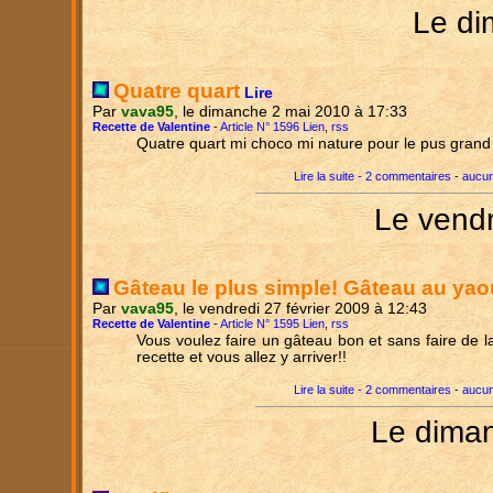
Le di
Quatre quart
Lire
Par
vava95
, le dimanche 2 mai 2010 à 17:33
Recette de Valentine
-
Article N° 1596 Lien
,
rss
Quatre quart mi choco mi nature pour le pus grand 
Lire la suite - 2 commentaires
-
aucun
Le vendr
Gâteau le plus simple! Gâteau au yao
Par
vava95
, le vendredi 27 février 2009 à 12:43
Recette de Valentine
-
Article N° 1595 Lien
,
rss
Vous voulez faire un gâteau bon et sans faire de l
recette et vous allez y arriver!!
Lire la suite - 2 commentaires
-
aucun
Le diman