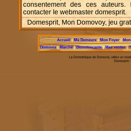
consentement des ces auteurs. P
contacter le webmaster domesprit.
Domesprit, Mon Domovoy, jeu gratui
Accueil
|
Ma Demeure
|
Mon Foyer
|
Mon 
Domovia
|
Marché
|
Domotrocante
|
Mes ventes
|
T
La Domothèque de Domovia, utilise un modu
Domesprit 